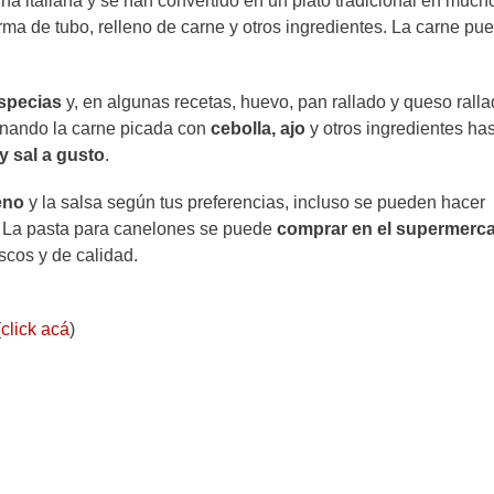
ina italiana y se han convertido en un plato tradicional en much
rma de tubo, relleno de carne y otros ingredientes. La carne pu
especias
y, en algunas recetas, huevo, pan rallado y queso rall
cinando la carne picada con
cebolla, ajo
y otros ingredientes ha
y sal a gusto
.
leno
y la salsa según tus preferencias, incluso se pueden hacer
o. La pasta para canelones se puede
comprar en el supermerc
escos y de calidad.
(
click acá
)