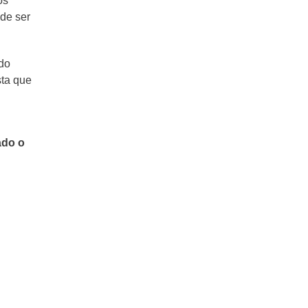
os
ede ser
ado
sta que
ado o