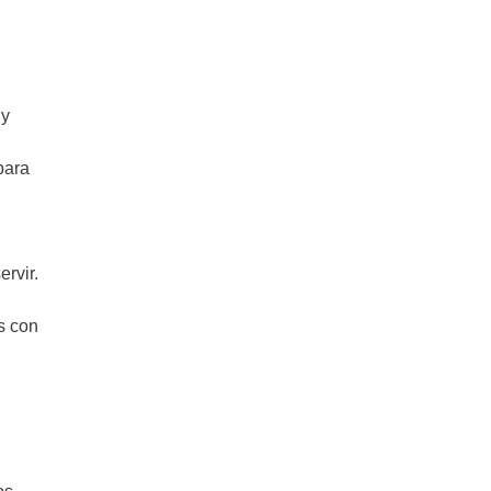
 y
para
rvir.
s con