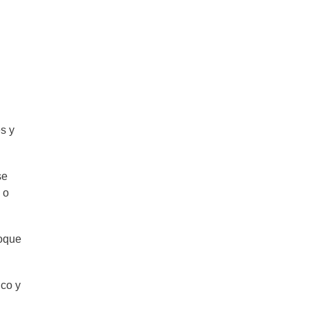
s y
se
 o
toque
ico y