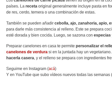
Los
canelones de carne picada
tienen su origen en la coc
países. La
receta
original generalmente incluye pasta en fo
de res, cerdo, ternera o una combinación de estas.
También se pueden añadir
cebolla, ajo, zanahoria, apio, 
para darle más consistencia al relleno. Este se prepara co
esté dorada y bien cocida. Luego, se sazona con
especias 
Preparar canelones en casa te permite
personalizar el rel
canelones de verdura
si en la juntada hay un vegetarian
hacerla casera
, y el relleno se prepara con ingredientes fr
Seguime en Instagram (
acá
)
Y en YouTube que subo vídeos nuevos todas las semanas 