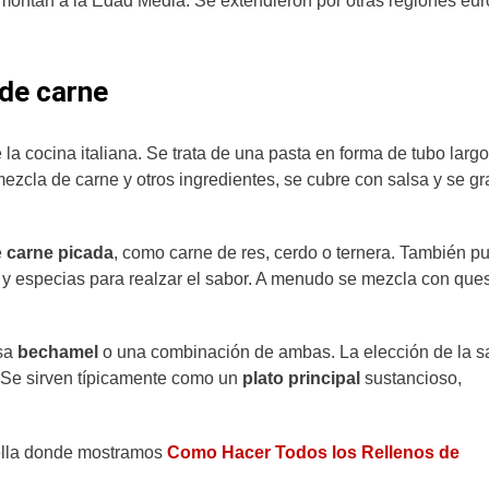
remontan a la Edad Media. Se extendieron por otras regiones eu
de carne
la cocina italiana. Se trata de una pasta en forma de tubo largo
ezcla de carne y otros ingredientes, se cubre con salsa y se gr
e
carne picada
, como carne de res, cerdo o ternera. También p
io y especias para realzar el sabor. A menudo se mezcla con que
lsa
bechamel
o una combinación de ambas. La elección de la s
. Se sirven típicamente como un
plato principal
sustancioso,
rella donde mostramos
Como Hacer Todos los Rellenos de