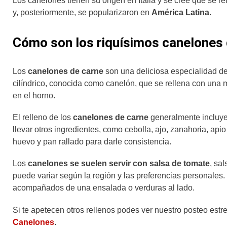
Los canelones tienen su origen en Italia y se cree que se 
y, posteriormente, se popularizaron en
América Latina
.
Cómo son los riquísimos canelones 
Los
canelones de carne
son una deliciosa especialidad de 
cilíndrico, conocida como canelón, que se rellena con una m
en el horno.
El relleno de los
canelones de carne
generalmente incluy
llevar otros ingredientes, como cebolla, ajo, zanahoria, ap
huevo y pan rallado para darle consistencia.
Los
canelones se suelen servir con salsa de tomate
, sa
puede variar según la región y las preferencias personales
acompañados de una ensalada o verduras al lado.
Si te apetecen otros rellenos podes ver nuestro posteo est
Canelones
.