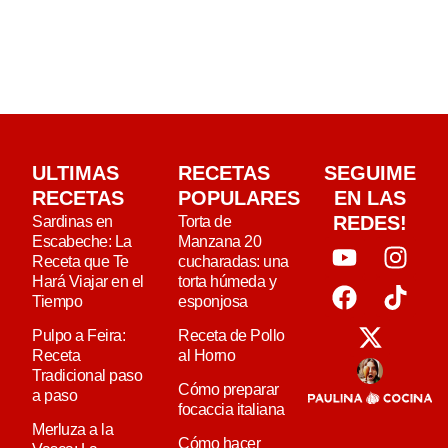
ULTIMAS
RECETAS
SEGUIME
RECETAS
POPULARES
EN LAS
REDES!
Sardinas en
Torta de
Escabeche: La
Manzana 20
Receta que Te
cucharadas: una
Hará Viajar en el
torta húmeda y
Tiempo
esponjosa
Pulpo a Feira:
Receta de Pollo
Receta
al Horno
Tradicional paso
Cómo preparar
a paso
focaccia italiana
Merluza a la
Cómo hacer