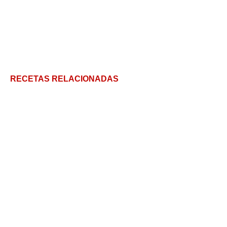
RECETAS RELACIONADAS
Semillas de Chia, Lino y más: cómo se toman
(receta)
Salsa Fileto para Pastas: la más simple y rica
Hojas de Rabanito, salteado fácil: sí, se comen