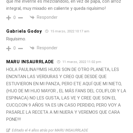
que me inventé es mezclándolo, en vez de papa, con arroz
integral, muy mixado en caliente y queda riquísimo!
Responder
0
Gabriela Godoy
15 marzo, 2022 10:17 am
Riquísimo.
Responder
0
MARU INSAURRLADE
11 marzo, 2022 11:02 pm
HOLA PAULINA!!!MIS HIJOS SON DE OTRO PLANETA, LES
ENCNTAN LAS VERDURAS Y CREO QUE DESDE QUE
ESTUVIERON EN MI PANZA, PERO ETE AQUÍ QUE MI NIETO,
(HIJO DE MI HIJO MAYOR , EL MÁS FANS DEL COLIFLOR Y LA
ESPINACA) NO LES GUSTA, LAS VE Y CREE QUE SON EL
CUCO,CON 9 AÑOS YA ES UN CASO PERDIDO, PERO VOY A
PASARLE LA RECETA A MI NUERA Y VEREMOS QUE CARA
PONE!!!
Editado el 4 años atrás por MARU INSAURRLADE