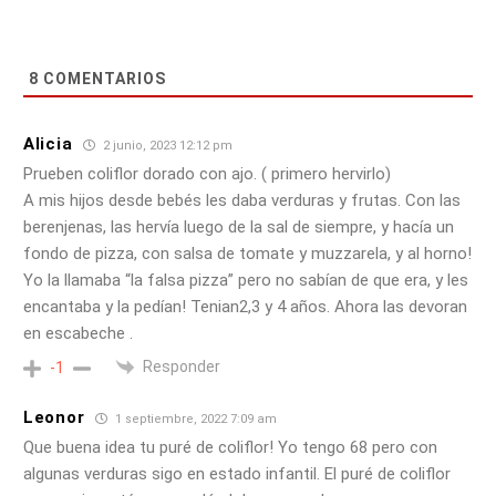
8
COMENTARIOS
Alicia
2 junio, 2023 12:12 pm
Prueben coliflor dorado con ajo. ( primero hervirlo)
A mis hijos desde bebés les daba verduras y frutas. Con las
berenjenas, las hervía luego de la sal de siempre, y hacía un
fondo de pizza, con salsa de tomate y muzzarela, y al horno!
Yo la llamaba “la falsa pizza” pero no sabían de que era, y les
encantaba y la pedían! Tenian2,3 y 4 años. Ahora las devoran
en escabeche .
Responder
-1
Leonor
1 septiembre, 2022 7:09 am
Que buena idea tu puré de coliflor! Yo tengo 68 pero con
algunas verduras sigo en estado infantil. El puré de coliflor