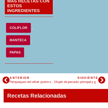
MÁS RECETAS CON
ESTOS
INGREDIENTES
COLIFLOR
,
MANTECA
,
PAPAS
ANTERIOR
SIGUIENTE
Panqueques red velvet: postre sencillo y colorido!
Chupín de pescado: principal y guarnición en 1 solo paso
Recetas Relacionadas