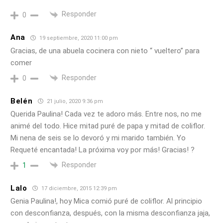
Responder
0
Ana
19 septiembre, 2020 11:00 pm
Gracias, de una abuela cocinera con nieto “ vueltero” para
comer
Responder
0
Belén
21 julio, 2020 9:36 pm
Querida Paulina! Cada vez te adoro más. Entre nos, no me
animé del todo. Hice mitad puré de papa y mitad de coliflor.
Mi nena de seis se lo devoró y mi marido también. Yo
Requeté encantada! La próxima voy por más! Gracias! ?
Responder
1
Lalo
17 diciembre, 2015 12:39 pm
Genia Paulina!, hoy Mica comió puré de coliflor. Al principio
con desconfianza, después, con la misma desconfianza jaja,