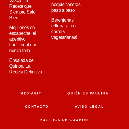
Vasca: La
ñoquis caseros
Receta que
paso a paso
Siempre Sale
Bien
Berenjenas
rellenas: con
Mejillones en
carne y
escabeche: el
vegetarianas!
aperitivo
tradicional que
nunca falla
Ensalada de
Quinoa: La
Receta Definitiva
MEDIAKIT
QUIÉN ES PAULINA
CONTACTO
AVISO LEGAL
POLÍTICA DE COOKIES