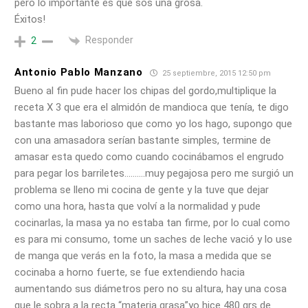
pero lo importante es que sos una grosa.
Éxitos!
Responder
2
Antonio Pablo Manzano
25 septiembre, 2015 12:50 pm
Bueno al fin pude hacer los chipas del gordo,multiplique la
receta X 3 que era el almidón de mandioca que tenía, te digo
bastante mas laborioso que como yo los hago, supongo que
con una amasadora serían bastante simples, termine de
amasar esta quedo como cuando cocinábamos el engrudo
para pegar los barriletes……….muy pegajosa pero me surgió un
problema se lleno mi cocina de gente y la tuve que dejar
como una hora, hasta que volví a la normalidad y pude
cocinarlas, la masa ya no estaba tan firme, por lo cual como
es para mi consumo, tome un saches de leche vació y lo use
de manga que verás en la foto, la masa a medida que se
cocinaba a horno fuerte, se fue extendiendo hacia
aumentando sus diámetros pero no su altura, hay una cosa
que le sobra a la recta “materia grasa”yo hice 480 grs de