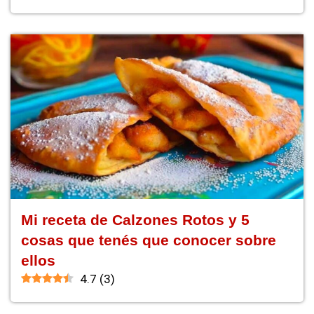
Mi receta de Calzones Rotos y 5
cosas que tenés que conocer sobre
ellos
4.7
(
3
)