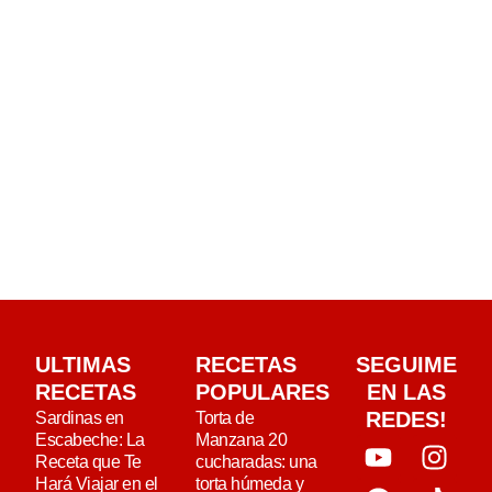
ULTIMAS
RECETAS
SEGUIME
RECETAS
POPULARES
EN LAS
REDES!
Sardinas en
Torta de
Escabeche: La
Manzana 20
Receta que Te
cucharadas: una
Hará Viajar en el
torta húmeda y