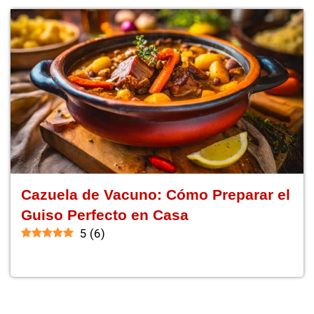
Cazuela de Vacuno: Cómo Preparar el
Guiso Perfecto en Casa
5
(
6
)