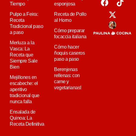
Tiempo
esponjosa
Pulpo a Feira:
Receta de Pollo
Receta
al Horno
Tradicional paso
Cómo preparar
a paso
focaccia italiana
Merluza a la
Cómo hacer
Vasca: La
ñoquis caseros
Receta que
paso a paso
Siempre Sale
Bien
Berenjenas
rellenas: con
Mejillones en
carne y
escabeche: el
vegetarianas!
aperitivo
tradicional que
nunca falla
Ensalada de
Quinoa: La
Receta Definitiva