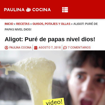
INICIO
»
RECETAS
»
GUISOS, POTAJES Y OLLAS
»
ALIGOT: PURÉ DE
PAPAS NIVEL DIOS!
Aligot: Puré de papas nivel dios!
PAULINA COCINA
AGOSTO 7, 2018
7 COMENTARIOS