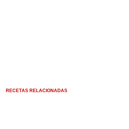
RECETAS RELACIONADAS
Silpancho, todo lo que nos gusta en un mismo plato