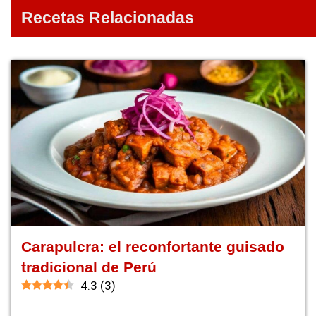
Recetas Relacionadas
Carapulcra: el reconfortante guisado
tradicional de Perú
4.3
(
3
)