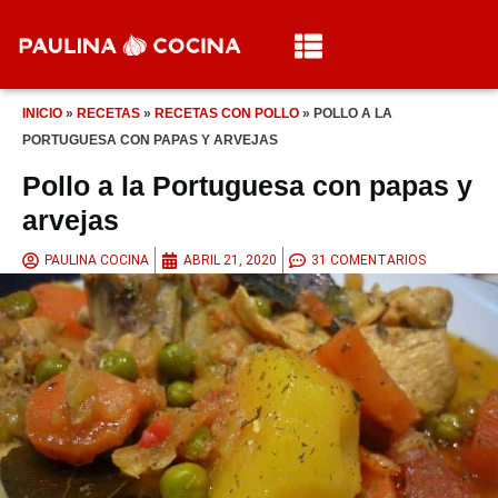
INICIO
»
RECETAS
»
RECETAS CON POLLO
»
POLLO A LA
PORTUGUESA CON PAPAS Y ARVEJAS
Pollo a la Portuguesa con papas y
arvejas
PAULINA COCINA
ABRIL 21, 2020
31 COMENTARIOS