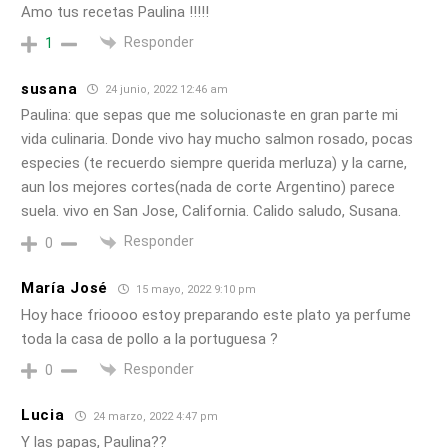
Amo tus recetas Paulina !!!!!
Responder
1
susana
24 junio, 2022 12:46 am
Paulina: que sepas que me solucionaste en gran parte mi
vida culinaria. Donde vivo hay mucho salmon rosado, pocas
especies (te recuerdo siempre querida merluza) y la carne,
aun los mejores cortes(nada de corte Argentino) parece
suela. vivo en San Jose, California. Calido saludo, Susana.
Responder
0
María José
15 mayo, 2022 9:10 pm
Hoy hace frioooo estoy preparando este plato ya perfume
toda la casa de pollo a la portuguesa ?
Responder
0
Lucia
24 marzo, 2022 4:47 pm
Y las papas, Paulina??