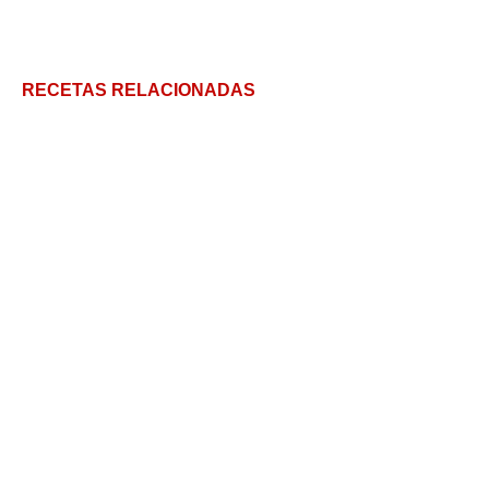
RECETAS RELACIONADAS
Receta de Pollo al Horno
Patitas de pollo caseras y tres ideas para
acompañarlas
Cómo hacer Pollo como el de KFC casero
Cazuela de Pollo: Una receta tradicional argentina