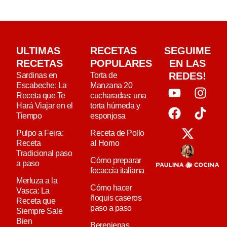
ULTIMAS
RECETAS
SEGUIME
RECETAS
POPULARES
EN LAS
REDES!
Sardinas en
Torta de
Escabeche: La
Manzana 20
Receta que Te
cucharadas: una
Hará Viajar en el
torta húmeda y
Tiempo
esponjosa
Pulpo a Feira:
Receta de Pollo
Receta
al Horno
Tradicional paso
Cómo preparar
a paso
focaccia italiana
Merluza a la
Cómo hacer
Vasca: La
ñoquis caseros
Receta que
paso a paso
Siempre Sale
Bien
Berenjenas