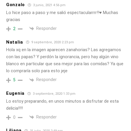
Gonzalo
3 junio, 2021 4:56 pm
Lo hice paso a paso y me salió espectacularrrr!!♥ Muchas
gracias
Responder
2
Natalia
9 septiembre, 2020 2:23 pm
Hola xq en la imagen aparecen zanahorias? Las agregamos
con las papas? Y perdón la ignorancia, pero hay algún vino
blanco en particular que sea mejor para las comidas? Ya que
lo compraría solo para esto jeje
Responder
5
Eugenia
3 septiembre, 2020 1:33 pm
Lo estoy preparando, en unos minutos a disfrutar de esta
delicia!!!!
Responder
0
Liliana
31 julio, 2020 2:49 pm