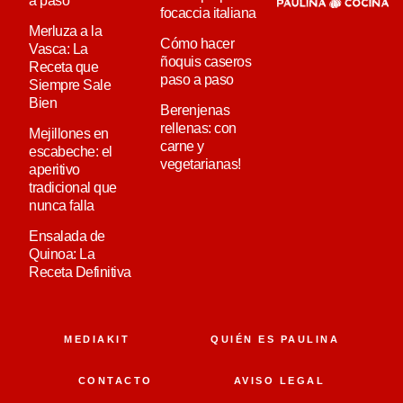
a paso
focaccia italiana
Merluza a la
Cómo hacer
Vasca: La
ñoquis caseros
Receta que
paso a paso
Siempre Sale
Bien
Berenjenas
rellenas: con
Mejillones en
carne y
escabeche: el
vegetarianas!
aperitivo
tradicional que
nunca falla
Ensalada de
Quinoa: La
Receta Definitiva
MEDIAKIT
QUIÉN ES PAULINA
CONTACTO
AVISO LEGAL