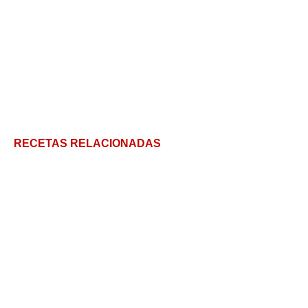
RECETAS RELACIONADAS
Patatas fritas en freidora de aire: Trucos, tips y
consejos para que te salgan de maravilla
Truco para que la lechuga dure más tiempo
Qué es el Ghee: Los secretos de una manteca