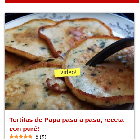
Tortitas de Papa paso a paso, receta
con puré!
5
(
9
)