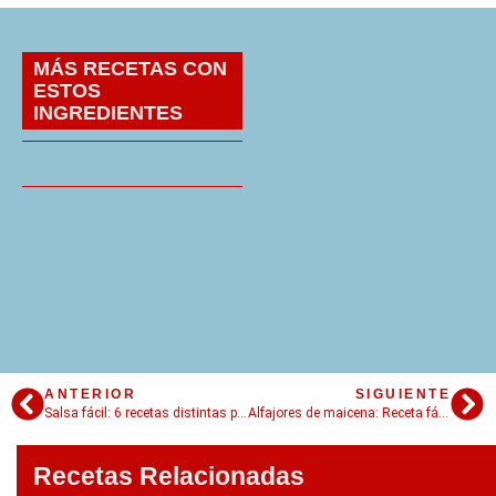
MÁS RECETAS CON
ESTOS
INGREDIENTES
ANTERIOR
SIGUIENTE
Salsa fácil: 6 recetas distintas para tener a mano!
Alfajores de maicena: Receta fácil, casera y deliciosa
Recetas Relacionadas