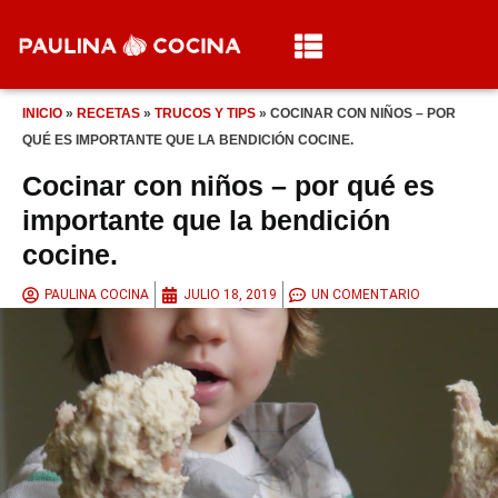
INICIO
»
RECETAS
»
TRUCOS Y TIPS
»
COCINAR CON NIÑOS – POR
QUÉ ES IMPORTANTE QUE LA BENDICIÓN COCINE.
Cocinar con niños – por qué es
importante que la bendición
cocine.
PAULINA COCINA
JULIO 18, 2019
UN COMENTARIO