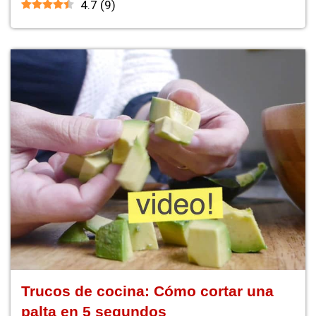
4.7
(
9
)
Trucos de cocina: Cómo cortar una
palta en 5 segundos