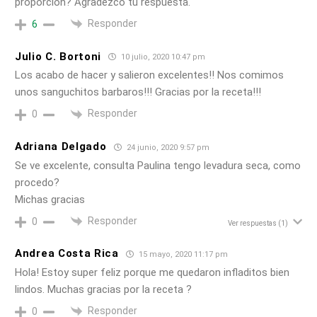
proporción? Agradezco tu respuesta.
Responder
6
Julio C. Bortoni
10 julio, 2020 10:47 pm
Los acabo de hacer y salieron excelentes!! Nos comimos
unos sanguchitos barbaros!!! Gracias por la receta!!!
Responder
0
Adriana Delgado
24 junio, 2020 9:57 pm
Se ve excelente, consulta Paulina tengo levadura seca, como
procedo?
Michas gracias
Responder
0
Ver respuestas
(1)
Andrea Costa Rica
15 mayo, 2020 11:17 pm
Hola! Estoy super feliz porque me quedaron infladitos bien
lindos. Muchas gracias por la receta ?
Responder
0