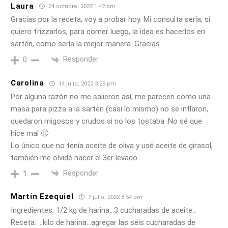
Laura
24 octubre, 2022 1:42 pm
Gracias por la receta, voy a probar hoy. Mi consulta sería, si
quiero frizzarlos, para comer luego, la idea es hacerlos en
sartén, como sería la mejor manera. Gracias
Responder
0
Carolina
14 julio, 2022 3:29 pm
Por alguna razón no me salieron así, me parecen como una
masa para pizza a la sartén (casi lo mismo) no se inflaron,
quedaron migosos y crudos si no los tostaba. No sé que
hice mal 🙁
Lo único que no tenía aceite de oliva y usé aceite de girasol,
también me olvidé hacer el 3er levado.
Responder
1
Martín Ezequiel
7 julio, 2022 8:54 pm
Ingredientes: 1/2 kg de harina…3 cucharadas de aceite…
Receta: …kilo de harina…agregar las seis cucharadas de