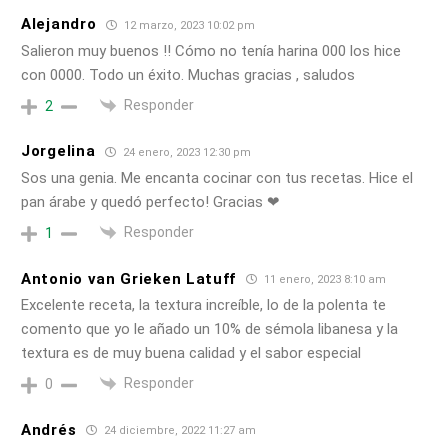
Alejandro
12 marzo, 2023 10:02 pm
Salieron muy buenos !! Cómo no tenía harina 000 los hice
con 0000. Todo un éxito. Muchas gracias , saludos
Responder
2
Jorgelina
24 enero, 2023 12:30 pm
Sos una genia. Me encanta cocinar con tus recetas. Hice el
pan árabe y quedó perfecto! Gracias ❤
Responder
1
Antonio van Grieken Latuff
11 enero, 2023 8:10 am
Excelente receta, la textura increíble, lo de la polenta te
comento que yo le añado un 10% de sémola libanesa y la
textura es de muy buena calidad y el sabor especial
Responder
0
Andrés
24 diciembre, 2022 11:27 am