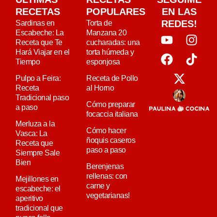
RECETAS
POPULARES
EN LAS
REDES!
Sardinas en
Torta de
Escabeche: La
Manzana 20
Receta que Te
cucharadas: una
Hará Viajar en el
torta húmeda y
Tiempo
esponjosa
Pulpo a Feira:
Receta de Pollo
Receta
al Horno
Tradicional paso
Cómo preparar
a paso
focaccia italiana
Merluza a la
Cómo hacer
Vasca: La
ñoquis caseros
Receta que
paso a paso
Siempre Sale
Bien
Berenjenas
rellenas: con
Mejillones en
carne y
escabeche: el
vegetarianas!
aperitivo
tradicional que