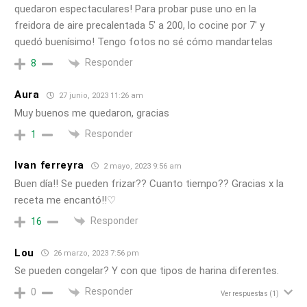
quedaron espectaculares! Para probar puse uno en la
freidora de aire precalentada 5′ a 200, lo cocine por 7′ y
quedó buenísimo! Tengo fotos no sé cómo mandartelas
Responder
8
Aura
27 junio, 2023 11:26 am
Muy buenos me quedaron, gracias
Responder
1
Ivan ferreyra
2 mayo, 2023 9:56 am
Buen día!! Se pueden frizar?? Cuanto tiempo?? Gracias x la
receta me encantó!!♡
Responder
16
Lou
26 marzo, 2023 7:56 pm
Se pueden congelar? Y con que tipos de harina diferentes.
Responder
0
Ver respuestas
(1)