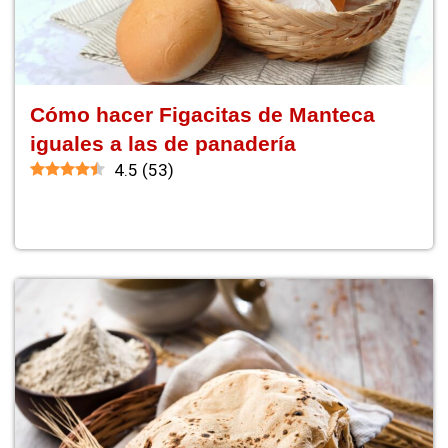
Cómo hacer Figacitas de Manteca
iguales a las de panadería
4.5
(
53
)