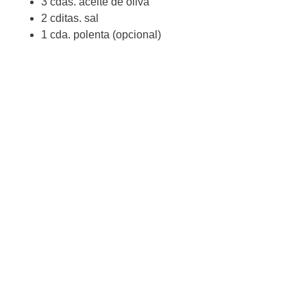
3 cdas. aceite de oliva
2 cditas. sal
1 cda. polenta (opcional)