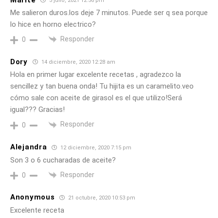
3 julio, 2021 12:56 pm
Me salieron duros.los deje 7 minutos. Puede ser q sea porque
lo hice en horno electrico?
Responder
0
Dory
14 diciembre, 2020 12:28 am
Hola en primer lugar excelente recetas , agradezco la
sencillez y tan buena onda! Tu hijita es un caramelito.veo
cómo sale con aceite de girasol es el que utilizo!Será
igual??? Gracias!
Responder
0
Alejandra
12 diciembre, 2020 7:15 pm
Son 3 o 6 cucharadas de aceite?
Responder
0
Anonymous
21 octubre, 2020 10:53 pm
Excelente receta