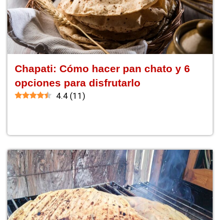
Chapati: Cómo hacer pan chato y 6
opciones para disfrutarlo
4.4
(
11
)