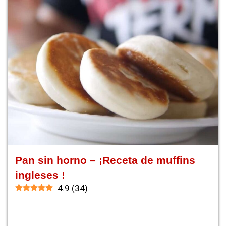
Pan sin horno – ¡Receta de muffins
ingleses !
4.9
(
34
)