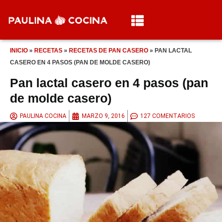
INICIO
»
RECETAS
»
RECETAS DE PAN CASERO
»
PAN LACTAL
CASERO EN 4 PASOS (PAN DE MOLDE CASERO)
Pan lactal casero en 4 pasos (pan
de molde casero)
PAULINA COCINA
MARZO 9, 2016
127 COMENTARIOS