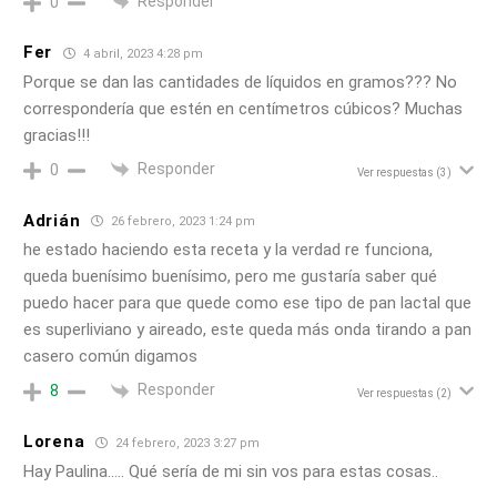
Responder
0
Fer
4 abril, 2023 4:28 pm
Porque se dan las cantidades de líquidos en gramos??? No
correspondería que estén en centímetros cúbicos? Muchas
gracias!!!
Responder
0
Ver respuestas
(3)
Adrián
26 febrero, 2023 1:24 pm
he estado haciendo esta receta y la verdad re funciona,
queda buenísimo buenísimo, pero me gustaría saber qué
puedo hacer para que quede como ese tipo de pan lactal que
es superliviano y aireado, este queda más onda tirando a pan
casero común digamos
Responder
8
Ver respuestas
(2)
Lorena
24 febrero, 2023 3:27 pm
Hay Paulina….. Qué sería de mi sin vos para estas cosas..