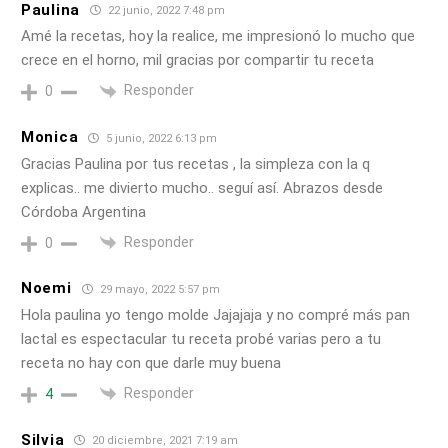
Paulina
22 junio, 2022 7:48 pm
Amé la recetas, hoy la realice, me impresionó lo mucho que
crece en el horno, mil gracias por compartir tu receta
Responder
0
Monica
5 junio, 2022 6:13 pm
Gracias Paulina por tus recetas , la simpleza con la q
explicas.. me divierto mucho.. seguí así. Abrazos desde
Córdoba Argentina
Responder
0
Noemi
29 mayo, 2022 5:57 pm
Hola paulina yo tengo molde Jajajaja y no compré más pan
lactal es espectacular tu receta probé varias pero a tu
receta no hay con que darle muy buena
Responder
4
Silvia
20 diciembre, 2021 7:19 am