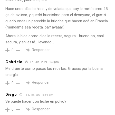
salen bien, ¡hasta el pan!
Hace unos días lo hice, y de volada que soy le metí como 25
gs de azúcar, y quedó buenísimo para el desayuno, el gustó
quedó onda un parecido la brioche que hacen acá en Francia
(mándame esa receta, parfavaaar)
Ahora la hice como dice la receta, segura… bueno no, casi
segura, y ahi está… levando…
Responder
0
Gabriela
17 julio, 2021 1:53 pm
Me divierte como pasas las recetas. Gracias por la buena
energía
Responder
0
Diego
13 julio, 2021 5:54 pm
Se puede hacer con leche en polvo?
Responder
0