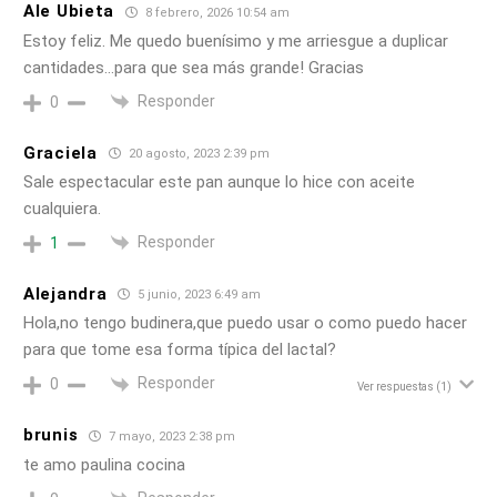
Ale Ubieta
8 febrero, 2026 10:54 am
Estoy feliz. Me quedo buenísimo y me arriesgue a duplicar
cantidades…para que sea más grande! Gracias
Responder
0
Graciela
20 agosto, 2023 2:39 pm
Sale espectacular este pan aunque lo hice con aceite
cualquiera.
Responder
1
Alejandra
5 junio, 2023 6:49 am
Hola,no tengo budinera,que puedo usar o como puedo hacer
para que tome esa forma típica del lactal?
Responder
0
Ver respuestas
(1)
brunis
7 mayo, 2023 2:38 pm
te amo paulina cocina