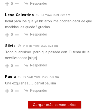
Responder
0
Lena Celestino
13 mayo, 2021 9:27 pm
hola! para los que ya hicieron, me podrían decir de que
medidas les quedo? gracias
Responder
0
Silvia
24 diciembre, 2020 3:24 pm
Todo buenísimo…pero que pesada con. El tema de la
servilletaaaaa jajajsj
Responder
0
Paola
19 noviembre, 2020 8:30 pm
Una exquisites……. genial paulina
Responder
0
Cargar más comentarios