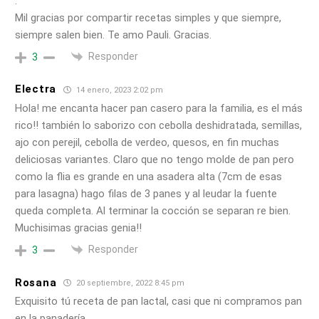
.
Mil gracias por compartir recetas simples y que siempre,
siempre salen bien. Te amo Pauli. Gracias.
Responder
3
Electra
14 enero, 2023 2:02 pm
Hola! me encanta hacer pan casero para la familia, es el más
rico!! también lo saborizo con cebolla deshidratada, semillas,
ajo con perejil, cebolla de verdeo, quesos, en fin muchas
deliciosas variantes. Claro que no tengo molde de pan pero
como la flia es grande en una asadera alta (7cm de esas
para lasagna) hago filas de 3 panes y al leudar la fuente
queda completa. Al terminar la cocción se separan re bien.
Muchisimas gracias genia!!
Responder
3
Rosana
20 septiembre, 2022 8:45 pm
Exquisito tú receta de pan lactal, casi que ni compramos pan
en la panadería.