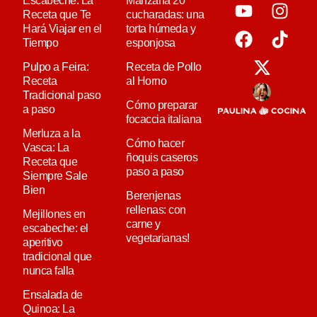
Escabeche: La
Manzana 20
Receta que Te
cucharadas: una
Hará Viajar en el
torta húmeda y
Tiempo
esponjosa
Pulpo a Feira:
Receta de Pollo
Receta
al Horno
Tradicional paso
Cómo preparar
a paso
focaccia italiana
Merluza a la
Cómo hacer
Vasca: La
ñoquis caseros
Receta que
paso a paso
Siempre Sale
Bien
Berenjenas
rellenas: con
Mejillones en
carne y
escabeche: el
vegetarianas!
aperitivo
tradicional que
nunca falla
Ensalada de
Quinoa: La