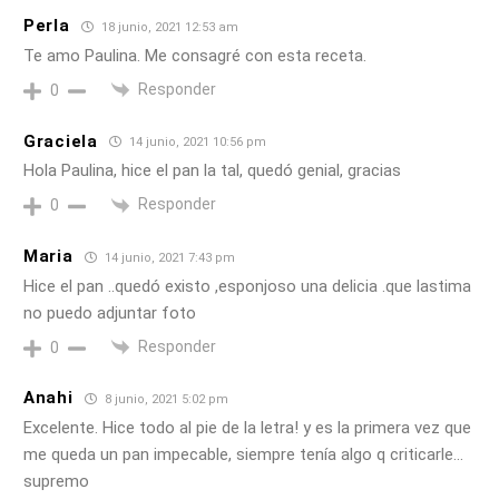
Perla
18 junio, 2021 12:53 am
Te amo Paulina. Me consagré con esta receta.
Responder
0
Graciela
14 junio, 2021 10:56 pm
Hola Paulina, hice el pan la tal, quedó genial, gracias
Responder
0
Maria
14 junio, 2021 7:43 pm
Hice el pan ..quedó existo ,esponjoso una delicia .que lastima
no puedo adjuntar foto
Responder
0
Anahi
8 junio, 2021 5:02 pm
Excelente. Hice todo al pie de la letra! y es la primera vez que
me queda un pan impecable, siempre tenía algo q criticarle…
supremo