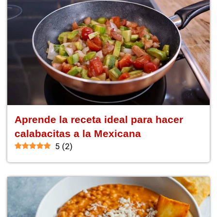
Aprende la receta ideal para hacer
calabacitas a la Mexicana
5
(
2
)