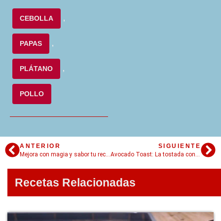
CEBOLLA
,
PAPAS
,
PLÁTANO
,
POLLO
ANTERIOR
SIGUIENTE
Mejora con magia y sabor tu receta de tradicional Arroz Atollado Colombiano
Avocado Toast: La tostada con palta que promete desterrar a la de manteca y mermelada
Recetas Relacionadas