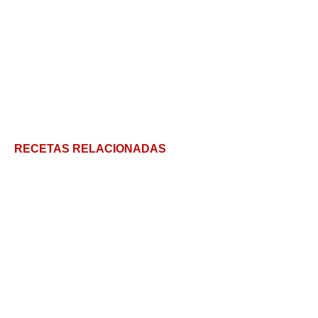
RECETAS RELACIONADAS
Habas a la Catalana: Tips y trucos para que salgan
deliciosas
Guiso de fideos con carne: un clásico perfecto