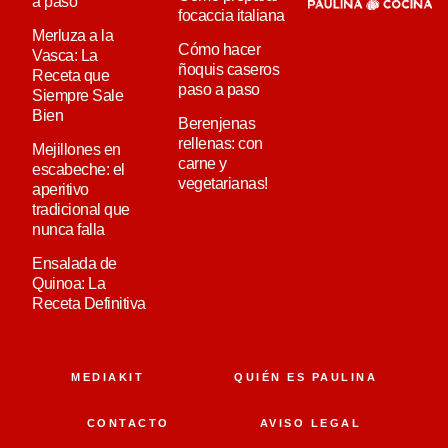
a paso
focaccia italiana
Merluza a la
Cómo hacer
Vasca: La
ñoquis caseros
Receta que
paso a paso
Siempre Sale
Bien
Berenjenas
rellenas: con
Mejillones en
carne y
escabeche: el
vegetarianas!
aperitivo
tradicional que
nunca falla
Ensalada de
Quinoa: La
Receta Definitiva
MEDIAKIT
QUIÉN ES PAULINA
CONTACTO
AVISO LEGAL