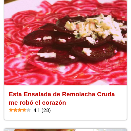
Esta Ensalada de Remolacha Cruda
me robó el corazón
4.1
(
28
)