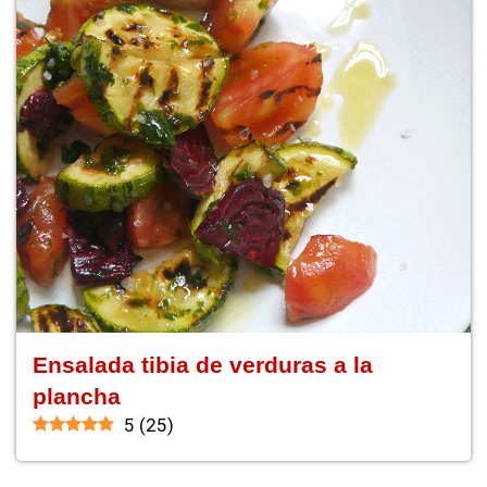
Ensalada tibia de verduras a la
plancha
5
(
25
)