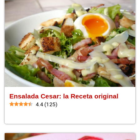
Ensalada Cesar: la Receta original
4.4
(
125
)