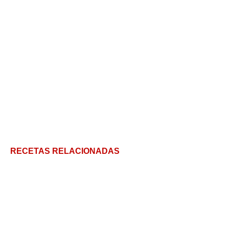
RECETAS RELACIONADAS
Ensalada de pollo muy muy chic
Ensalada de Espárragos, espárragos se sirven en la