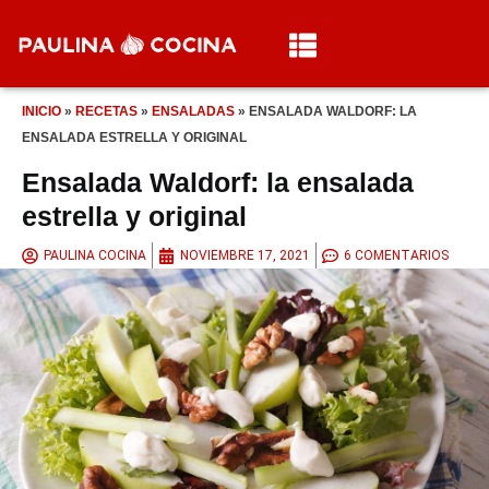
INICIO
»
RECETAS
»
ENSALADAS
»
ENSALADA WALDORF: LA
ENSALADA ESTRELLA Y ORIGINAL
Ensalada Waldorf: la ensalada
estrella y original
PAULINA COCINA
NOVIEMBRE 17, 2021
6 COMENTARIOS