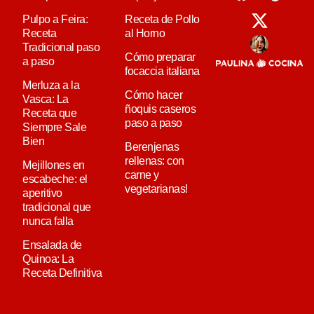
Pulpo a Feira:
Receta de Pollo
Receta
al Horno
Tradicional paso
Cómo preparar
a paso
focaccia italiana
Merluza a la
Cómo hacer
Vasca: La
ñoquis caseros
Receta que
paso a paso
Siempre Sale
Bien
Berenjenas
rellenas: con
Mejillones en
carne y
escabeche: el
vegetarianas!
aperitivo
tradicional que
nunca falla
Ensalada de
Quinoa: La
Receta Definitiva