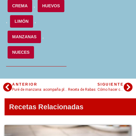
CREMA
,
HUEVOS
,
LIMÓN
,
MANZANAS
,
NUECES
ANTERIOR
SIGUIENTE
Puré de manzana: acompaña platos con éxito
Receta de Rabas: Cómo hacer calamares fritos
Recetas Relacionadas