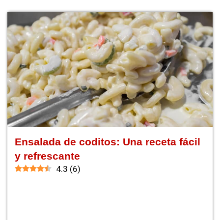
Ensalada de coditos: Una receta fácil
y refrescante
4.3
(
6
)