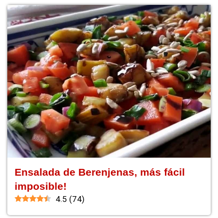
Ensalada de Berenjenas, más fácil
imposible!
4.5
(
74
)