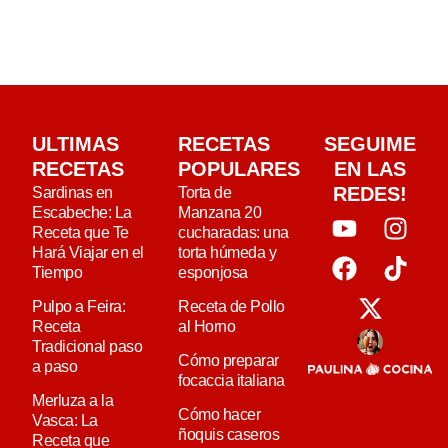
ULTIMAS
RECETAS
SEGUIME
RECETAS
POPULARES
EN LAS
REDES!
Sardinas en
Torta de
Escabeche: La
Manzana 20
Receta que Te
cucharadas: una
Hará Viajar en el
torta húmeda y
Tiempo
esponjosa
Pulpo a Feira:
Receta de Pollo
Receta
al Horno
Tradicional paso
Cómo preparar
a paso
focaccia italiana
Merluza a la
Cómo hacer
Vasca: La
ñoquis caseros
Receta que