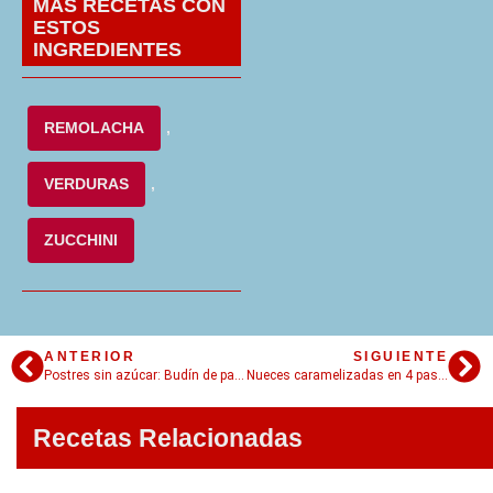
MÁS RECETAS CON
ESTOS
INGREDIENTES
REMOLACHA
,
VERDURAS
,
ZUCCHINI
ANTERIOR
SIGUIENTE
Postres sin azúcar: Budín de pan sin azúcar!
Nueces caramelizadas en 4 pasos!
Recetas Relacionadas