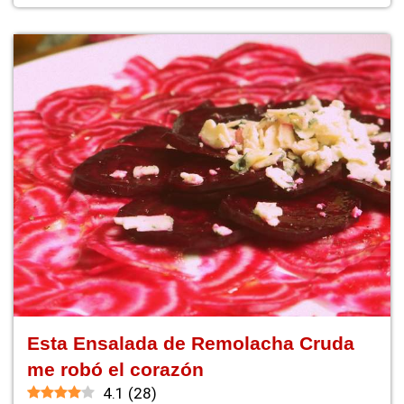
Esta Ensalada de Remolacha Cruda
me robó el corazón
4.1
(
28
)