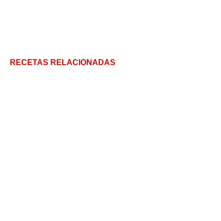
RECETAS RELACIONADAS
Ensalada de Quinoa: La Receta Definitiva
Ensalada de Porotos Blancos: Una opción completa
y versátil para tus almuerzos
Ensalada de Manzana Navideña: Un festín para el
paladar
Receta de Alcachofas con Jamón ¿cómo comer la