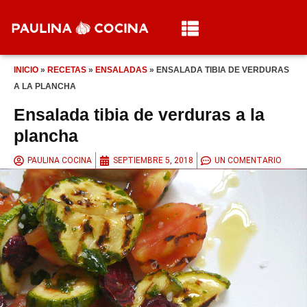
INICIO
»
RECETAS
»
ENSALADAS
»
ENSALADA TIBIA DE VERDURAS
A LA PLANCHA
Ensalada tibia de verduras a la
plancha
PAULINA COCINA
SEPTIEMBRE 5, 2018
UN COMENTARIO