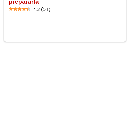
prepararla
4.3
(
51
)