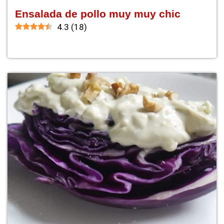
Ensalada de pollo muy muy chic
4.3
(
18
)