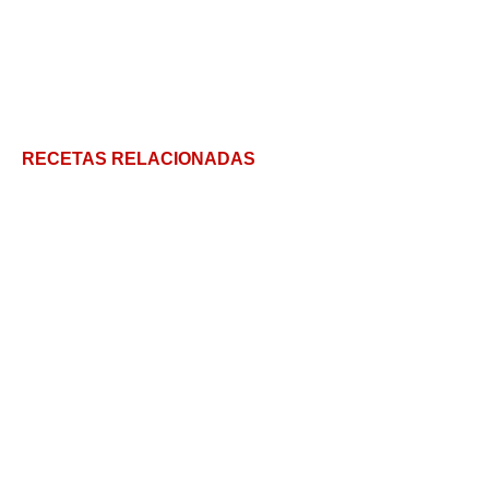
RECETAS RELACIONADAS
Ensalada de lentejas fría
Esta Ensalada de Remolacha Cruda me robó el
corazón
Ensalada de manzana y palta. Ensaladas para cenar.