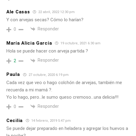
Ale Casas
22 abril, 2022 12:30 pm
Y con arvejas secas? Cómo lo harían?
Responder
0
María Alicia García
19 octubre, 2021 6:30 am
Hola se puede hacer con arveja partida ?
Responder
2
Paula
27 octubre, 2020 6:19 pm
Cada vez que veo o hago colchón de arvejas, también me
recuerda a mi mamá ?.
Yo lo hago, pero…le sumo queso cremoso…una delicia!!!
Responder
0
Cecilia
14 febrero, 2019 5:47 pm
Se puede dejar preparado en heladera y agregar los huevos a
la noche?