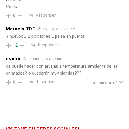
Cecilia.
Responder
0
Marcelo TDF
25 julio, 2017 7:04 pm
3 huevos…. 2 porciones…. pelea en puerta
Responder
12
noelia
19 julio, 2015 11:03 pm
se puede hacer con arvejas a temperatura ambiente de las
enlatadas? o quedarán muy blandas???
Responder
0
Ver respuestas
(1)