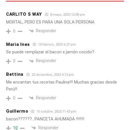
CARLITO S WAY
8 mayo, 2023 12:08 pm
MORTAL, PERO ES PARA UNA SOLA PERSONA
Responder
0
Maria Ines
14 febrero, 2023 6:27 pm
Se puede remplazar el bacon x jamón cocido?
Responder
0
Bettina
22 diciembre, 2022 4:13 pm
Me encantan tus recetas Paulina!!! Muchas gracias desde
Perú!!
Responder
0
Guillermo
15 octubre, 2022 11:43 pm
bacon??????…PANCETA AHUMADA !!!!!!!
Responder
10