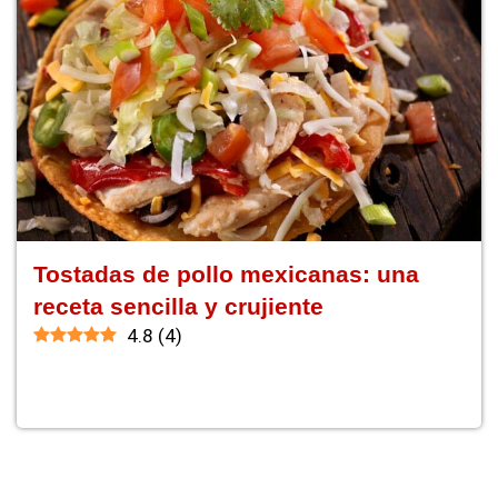
Tostadas de pollo mexicanas: una
receta sencilla y crujiente
4.8
(
4
)