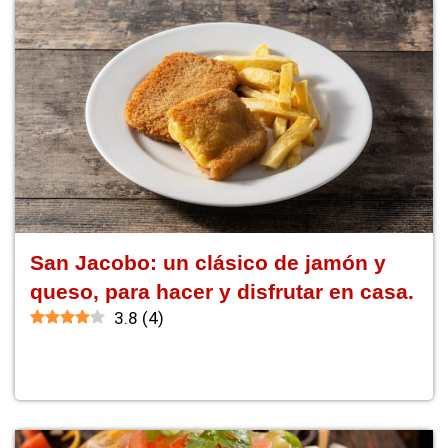
San Jacobo: un clásico de jamón y
queso, para hacer y disfrutar en casa.
3.8
(
4
)