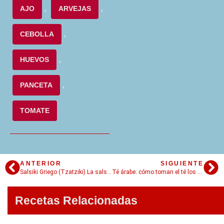
AJO
,
ARVEJAS
,
CEBOLLA
,
HUEVOS
,
PANCETA
,
TOMATE
ANTERIOR
SIGUIENTE
Salsiki Griego (Tzatziki) La salsa griega más fácil y rica del mundo – Video desde Grecia
Té árabe: cómo toman el té los árabes
Recetas Relacionadas