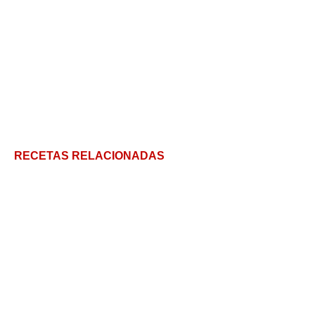
RECETAS RELACIONADAS
Champiñones rellenos de jamón y verdeo
Camarones al coco: Un mix de sabores y texturas
tropicales