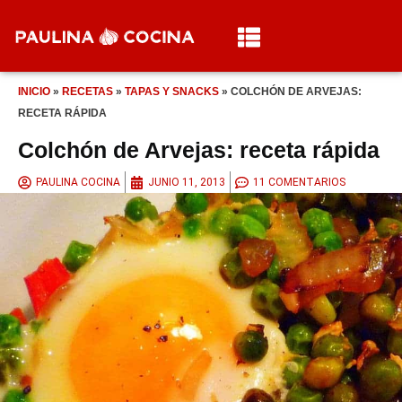
INICIO
»
RECETAS
»
TAPAS Y SNACKS
»
COLCHÓN DE ARVEJAS:
RECETA RÁPIDA
Colchón de Arvejas: receta rápida
PAULINA COCINA
JUNIO 11, 2013
11 COMENTARIOS