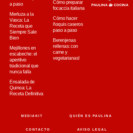
Cómo preparar
a paso
focaccia italiana
Merluza a la
Cómo hacer
Vasca: La
ñoquis caseros
Receta que
paso a paso
Siempre Sale
Bien
Berenjenas
rellenas: con
Mejillones en
carne y
escabeche: el
vegetarianas!
aperitivo
tradicional que
nunca falla
Ensalada de
Quinoa: La
Receta Definitiva
MEDIAKIT
QUIÉN ES PAULINA
CONTACTO
AVISO LEGAL