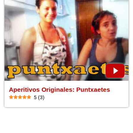
Aperitivos Originales: Puntxaetes
5
(
3
)