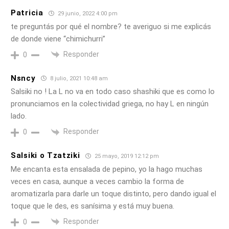
Patricia
29 junio, 2022 4:00 pm
te preguntás por qué el nombre? te averiguo si me explicás
de donde viene “chimichurri”
Responder
0
Nsncy
8 julio, 2021 10:48 am
Salsiki no ! La L no va en todo caso shashiki que es como lo
pronunciamos en la colectividad griega, no hay L en ningún
lado.
Responder
0
Salsiki o Tzatziki
25 mayo, 2019 12:12 pm
Me encanta esta ensalada de pepino, yo la hago muchas
veces en casa, aunque a veces cambio la forma de
aromatizarla para darle un toque distinto, pero dando igual el
toque que le des, es sanísima y está muy buena.
Responder
0