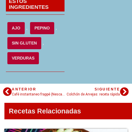
ESTOS
INGREDIENTES
AJO
,
PEPINO
,
SIN GLUTEN
,
VERDURAS
ANTERIOR
SIGUIENTE
Café instantaneo frappé (Nescafé Frappé)
Colchón de Arvejas: receta rápida
Recetas Relacionadas