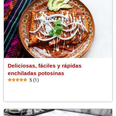
Deliciosas, fáciles y rápidas
enchiladas potosinas
5
(
1
)