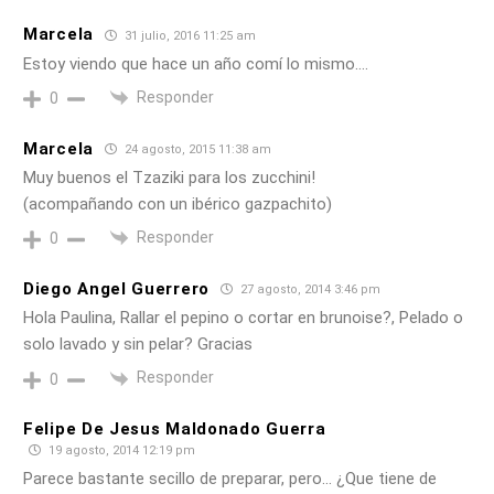
Marcela
31 julio, 2016 11:25 am
Estoy viendo que hace un año comí lo mismo….
Responder
0
Marcela
24 agosto, 2015 11:38 am
Muy buenos el Tzaziki para los zucchini!
(acompañando con un ibérico gazpachito)
Responder
0
Diego Angel Guerrero
27 agosto, 2014 3:46 pm
Hola Paulina, Rallar el pepino o cortar en brunoise?, Pelado o
solo lavado y sin pelar? Gracias
Responder
0
Felipe De Jesus Maldonado Guerra
19 agosto, 2014 12:19 pm
Parece bastante secillo de preparar, pero… ¿Que tiene de