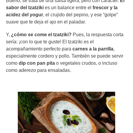
Bueno, se trata de una salsa ligera, pero con carácter.
El
sabor del tzatziki
es un balance entre el
frescor y la
acidez del yogur
, el crujido del pepino, y ese “golpe”
suave que te deja el ajo en el paladar.
Y,
¿cómo se come el tzatziki?
Pues, la respuesta corta
sería: ¡con lo que te guste! El tzatziki es el
acompañamiento perfecto para
carnes a la parrilla
,
especialmente cordero y pollo. También se puede servir
como
dip con pan pita
o vegetales crudos, o incluso
como aderezo para ensaladas.