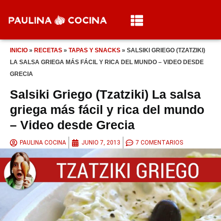
INICIO
»
RECETAS
»
TAPAS Y SNACKS
»
SALSIKI GRIEGO (TZATZIKI)
LA SALSA GRIEGA MÁS FÁCIL Y RICA DEL MUNDO – VIDEO DESDE
GRECIA
Salsiki Griego (Tzatziki) La salsa
griega más fácil y rica del mundo
– Video desde Grecia
PAULINA COCINA
JUNIO 7, 2013
7 COMENTARIOS