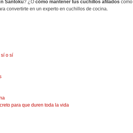
 un Santoku
? ¿O
cómo mantener tus cuchillos afilados
como 
ra convertirte en un experto en cuchillos de cocina.
sí o sí
s
ina
creto para que duren toda la vida