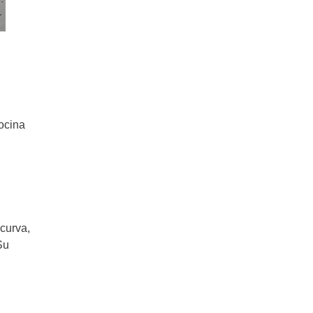
cocina
 curva,
Su