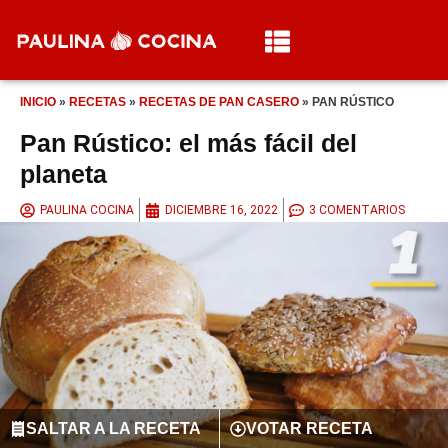
INICIO
»
RECETAS
»
RECETAS DE PAN CASERO
»
PAN RÚSTICO
Pan Rústico: el más fácil del
planeta
PAULINA COCINA
DICIEMBRE 16, 2022
3 COMENTARIOS
SALTAR A LA RECETA
VOTAR RECETA