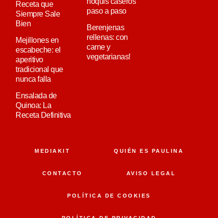
ñoquis caseros
Receta que
paso a paso
Siempre Sale
Bien
Berenjenas
rellenas: con
Mejillones en
carne y
escabeche: el
vegetarianas!
aperitivo
tradicional que
nunca falla
Ensalada de
Quinoa: La
Receta Definitiva
MEDIAKIT
QUIÉN ES PAULINA
CONTACTO
AVISO LEGAL
POLÍTICA DE COOKIES