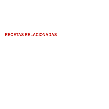
RECETAS RELACIONADAS
Pan Dulce Receta Casera en 4 pasos
Pan sin horno – ¡Receta de muffins ingleses !
Bizcochitos de grasa caseros: la receta tradicional