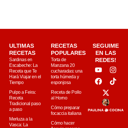
ULTIMAS
RECETAS
SEGUIME
RECETAS
POPULARES
EN LAS
REDES!
Sardinas en
Torta de
Escabeche: La
Manzana 20
Receta que Te
cucharadas: una
Hará Viajar en el
torta húmeda y
Tiempo
esponjosa
Pulpo a Feira:
Receta de Pollo
Receta
al Horno
Tradicional paso
Cómo preparar
a paso
focaccia italiana
Merluza a la
Cómo hacer
Vasca: La