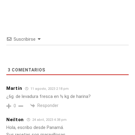
Suscribirse
3
COMENTARIOS
Martín
11 agosto, 2023 2:18 pm
¿6g. de levadura fresca en ½ kg de harina?
Responder
0
Neilton
24 abril, 2023 4:38 pm
Hola, escribo desde Panamá.
Sus recetas son maravillosas.