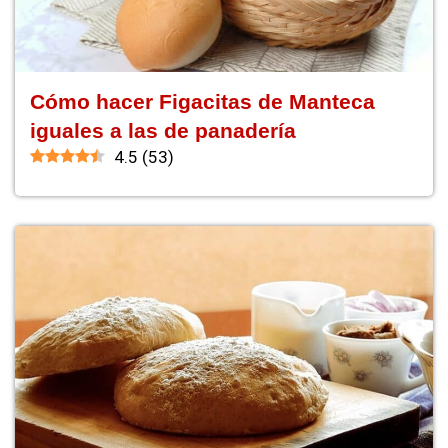
Cómo hacer Figacitas de Manteca
iguales a las de panadería
4.5
(
53
)