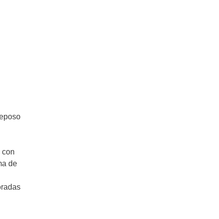
reposo
a con
ma de
oradas