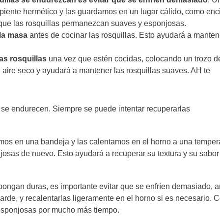
cipiente hermético y las guardamos en un lugar cálido, como en
a que las rosquillas permanezcan suaves y esponjosas.
 la masa
antes de cocinar las rosquillas. Esto ayudará a manten
as rosquillas
una vez que estén cocidas, colocando un trozo d
l aire seco y ayudará a mantener las rosquillas suaves. AH te
 y se endurecen. Siempre se puede intentar recuperarlas
amos en una bandeja y las calentamos en el horno a una temper
josas de nuevo. Esto ayudará a recuperar su textura y su sabor
e pongan duras, es importante evitar que se enfríen demasiado, a
rde, y recalentarlas ligeramente en el horno si es necesario. 
 esponjosas por mucho más tiempo.