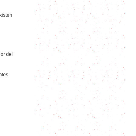
Cómo hacer crema pastelera en 5
xisten
minutos
Pestiños, un típico dulce andaluz
or del
Receta de Mermelada de Moras
casera: sabor frutal en tu cocina
con pocos ingredientes
ntes
Cómo hacer almíbar: todos los
tipos!
Picarones: 9 consejos para
preparar este dulce tradicional del
Perú