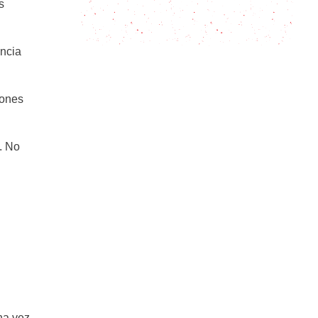
Cómo hacer alfajores marplatenses
s
– El más alfajor de los alfajores
encia
cones
. No
na vez