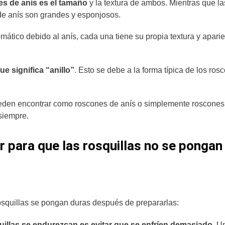
nes de anís es el tamaño
y la textura de ambos. Mientras que la
 de anís son grandes y esponjosos.
ático debido al anís, cada una tiene su propia textura y apari
e significa “anillo”
. Esto se debe a la forma típica de los ros
pueden encontrar como roscones de anís o simplemente roscones
 siempre.
 para que las rosquillas no se pongan
rosquillas se pongan duras después de prepararlas:
uillas se endurezcan es evitar que se enfríen demasiado
. U