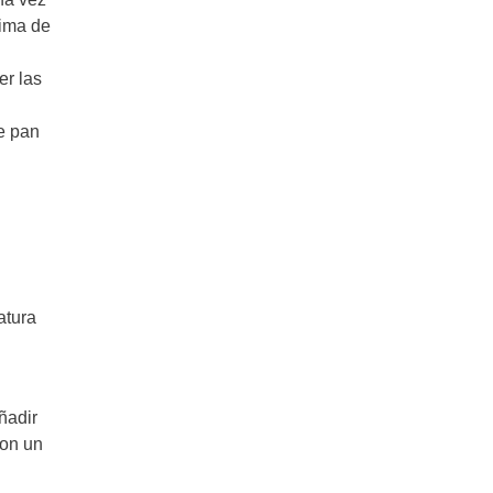
cima de
er las
e pan
atura
ñadir
Con un