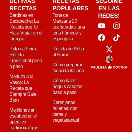
ULTIMAS
RECETAS
SEGUIME
RECETAS
POPULARES
EN LAS
REDES!
Sardinas en
Torta de
Escabeche: La
Manzana 20
Receta que Te
cucharadas: una
Hará Viajar en el
torta húmeda y
Tiempo
esponjosa
Pulpo a Feira:
Receta de Pollo
Receta
al Horno
Tradicional paso
Cómo preparar
a paso
focaccia italiana
Merluza a la
Cómo hacer
Vasca: La
ñoquis caseros
Receta que
paso a paso
Siempre Sale
Bien
Berenjenas
rellenas: con
Mejillones en
carne y
escabeche: el
vegetarianas!
aperitivo
tradicional que