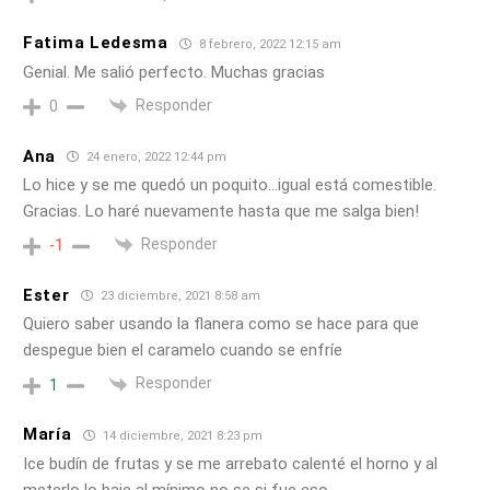
Fatima Ledesma
8 febrero, 2022 12:15 am
Genial. Me salió perfecto. Muchas gracias
Responder
0
Ana
24 enero, 2022 12:44 pm
Lo hice y se me quedó un poquito…igual está comestible.
Gracias. Lo haré nuevamente hasta que me salga bien!
Responder
-1
Ester
23 diciembre, 2021 8:58 am
Quiero saber usando la flanera como se hace para que
despegue bien el caramelo cuando se enfríe
Responder
1
María
14 diciembre, 2021 8:23 pm
Ice budín de frutas y se me arrebato calenté el horno y al
meterlo lo baje al mínimo no se si fue eso