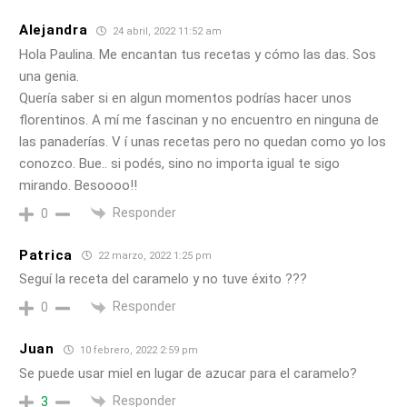
Alejandra
24 abril, 2022 11:52 am
Hola Paulina. Me encantan tus recetas y cómo las das. Sos
una genia.
Quería saber si en algun momentos podrías hacer unos
florentinos. A mí me fascinan y no encuentro en ninguna de
las panaderías. V í unas recetas pero no quedan como yo los
conozco. Bue.. si podés, sino no importa igual te sigo
mirando. Besoooo!!
Responder
0
Patrica
22 marzo, 2022 1:25 pm
Seguí la receta del caramelo y no tuve éxito ?‍??
Responder
0
Juan
10 febrero, 2022 2:59 pm
Se puede usar miel en lugar de azucar para el caramelo?
Responder
3