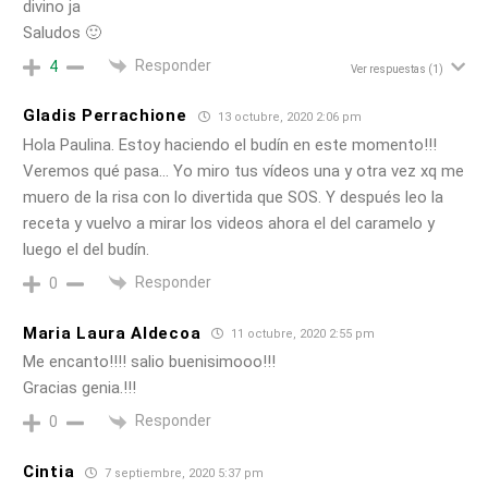
divino ja
Saludos 🙂
Responder
4
Ver respuestas
(1)
Gladis Perrachione
13 octubre, 2020 2:06 pm
Hola Paulina. Estoy haciendo el budín en este momento!!!
Veremos qué pasa… Yo miro tus vídeos una y otra vez xq me
muero de la risa con lo divertida que SOS. Y después leo la
receta y vuelvo a mirar los videos ahora el del caramelo y
luego el del budín.
Responder
0
Maria Laura Aldecoa
11 octubre, 2020 2:55 pm
Me encanto!!!! salio buenisimooo!!!
Gracias genia.!!!
Responder
0
Cintia
7 septiembre, 2020 5:37 pm