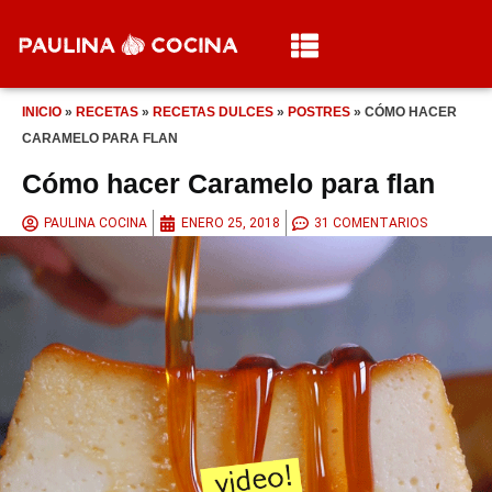
INICIO
»
RECETAS
»
RECETAS DULCES
»
POSTRES
»
CÓMO HACER
CARAMELO PARA FLAN
Cómo hacer Caramelo para flan
PAULINA COCINA
ENERO 25, 2018
31 COMENTARIOS