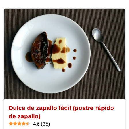
Dulce de zapallo fácil (postre rápido
de zapallo)
4.6
(
35
)