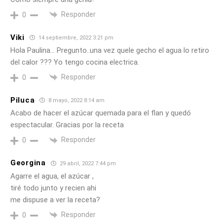
Responder
0
Viki
14 septiembre, 2022 3:21 pm
Hola Paulina… Pregunto..una vez quele gecho el agua lo retiro
del calor ??? Yo tengo cocina electrica.
Responder
0
Piluca
8 mayo, 2022 8:14 am
Acabo de hacer el azúcar quemada para el flan y quedó
espectacular. Gracias por la receta
Responder
0
Georgina
29 abril, 2022 7:44 pm
Agarre el agua, el azúcar ,
tiré todo junto y recien ahi
me dispuse a ver la receta?
Responder
0