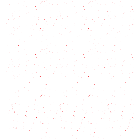
Flan de Queso, una receta irresistible y de sabores
equilibrados
Receta de Nutella casera
Postres Veganos: Terrina de chocolate
Postre fácil: Lemon Pie en vasitos!
Brazo de reina: un arrollado dulce con 6 ideas para
disfrutarlo