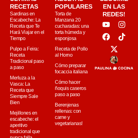
RECETAS
POPULARES
EN LAS
REDES!
Sardinas en
Torta de
Escabeche: La
Manzana 20
Receta que Te
cucharadas: una
Hará Viajar en el
torta húmeda y
Tiempo
esponjosa
Pulpo a Feira:
Receta de Pollo
Receta
al Horno
Tradicional paso
Cómo preparar
a paso
focaccia italiana
Merluza a la
Cómo hacer
Vasca: La
ñoquis caseros
Receta que
paso a paso
Siempre Sale
Bien
Berenjenas
rellenas: con
Mejillones en
carne y
escabeche: el
vegetarianas!
aperitivo
tradicional que
nunca falla