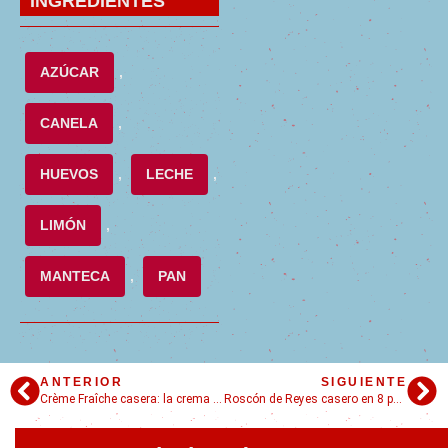
INGREDIENTES
AZÚCAR
,
CANELA
,
HUEVOS
,
LECHE
,
LIMÓN
,
MANTECA
,
PAN
ANTERIOR
SIGUIENTE
Crème Fraîche casera: la crema francesa que mejora cualquier plato
Roscón de Reyes casero en 8 pasos – ¡Siempre sale bien!