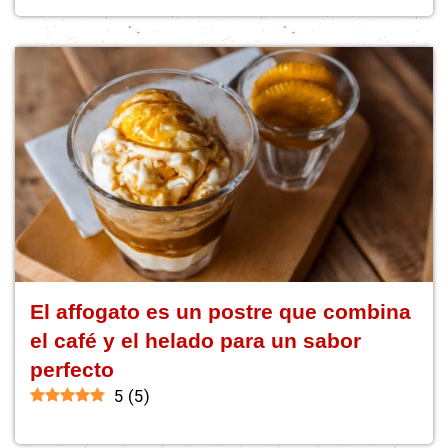
El affogato es un postre que combina
el café y el helado para un sabor
perfecto
5
(
5
)