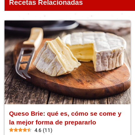
Recetas Relacionadas
Queso Brie: qué es, cómo se come y
la mejor forma de prepararlo
4.6
(
11
)