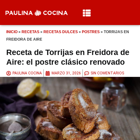
INICIO
»
RECETAS
»
RECETAS DULCES
»
POSTRES
»
TORRIJAS EN
FREIDORA DE AIRE
Receta de Torrijas en Freidora de
Aire: el postre clásico renovado
PAULINA COCINA
MARZO 31, 2026
SIN COMENTARIOS