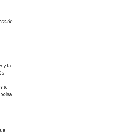
Tarta de tomate, cebolla y queso:
a
Simple y deliciosa
occión.
Receta de masa para tarta salada: la
triple 9!
Cómo hacer la tradicional pastela
marroquí de pollo en casa
r y la
és
Receta de Tartiflette: el auténtico
s al
gratinado francés paso a paso
 bolsa
Tarta de salmón ahumado y
roquefort
que