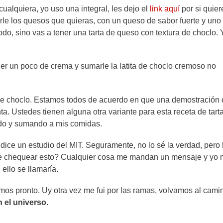
cualquiera, yo uso una integral, les dejo el
link aquí
por si quier
rle los quesos que quieras, con un queso de sabor fuerte y uno
do, sino vas a tener una tarta de queso con textura de choclo. 
ner un poco de crema y sumarle la latita de choclo cremoso no
a de choclo. Estamos todos de acuerdo en que una demostración
a. Ustedes tienen alguna otra variante para esta receta de tar
ndo y sumando a mis comidas.
dice un estudio del MIT. Seguramente, no lo sé la verdad, pero
ede chequear esto? Cualquier cosa me mandan un mensaje y yo
 ello se llamaría.
emos pronto. Uy otra vez me fui por las ramas, volvamos al cami
n el universo.