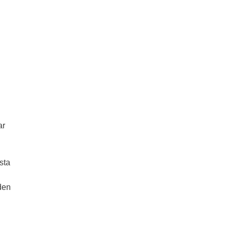
ar
sta
den