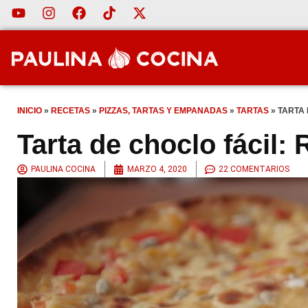
INICIO
»
RECETAS
»
PIZZAS, TARTAS Y EMPANADAS
»
TARTAS
»
TARTA 
Tarta de choclo fácil:
PAULINA COCINA
MARZO 4, 2020
22 COMENTARIOS