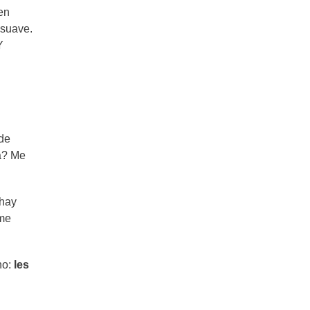
en
 suave.
Y
 de
ta? Me
 hay
 me
no:
les