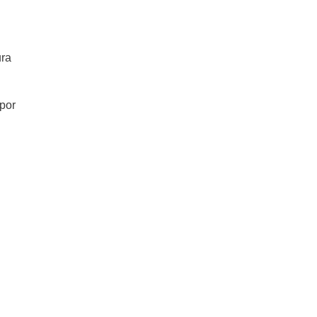
Pastel de Espárragos Cuatro
Quesos: porrito de radicheta
ura
 por