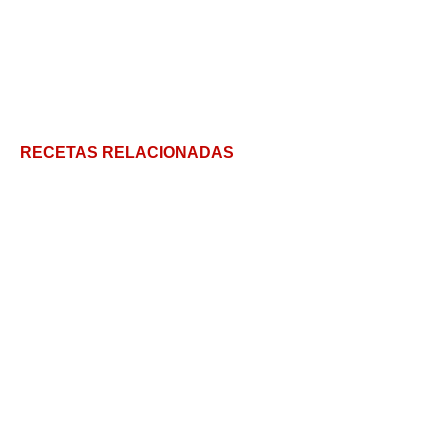
RECETAS RELACIONADAS
Salsa Pomodoro: La salsa más sabrosa y rápida con
impronta italiana
Así se hace la auténtica Pasta Amatriciana: Receta
y consejos para perfeccionarla
Macarrones con atún: un plato para dejar a todos
contentos