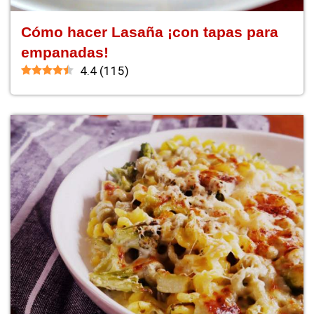
Cómo hacer Lasaña ¡con tapas para
empanadas!
4.4
(
115
)