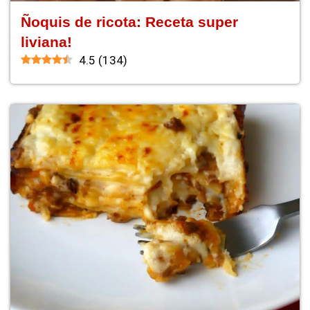
Ñoquis de ricota: Receta super
liviana!
4.5
(
134
)