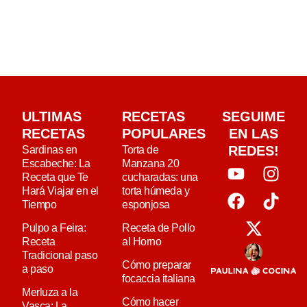
ULTIMAS
RECETAS
SEGUIME
RECETAS
POPULARES
EN LAS
REDES!
Sardinas en
Torta de
Escabeche: La
Manzana 20
Receta que Te
cucharadas: una
Hará Viajar en el
torta húmeda y
Tiempo
esponjosa
Pulpo a Feira:
Receta de Pollo
Receta
al Horno
Tradicional paso
Cómo preparar
a paso
focaccia italiana
Merluza a la
Cómo hacer
Vasca: La