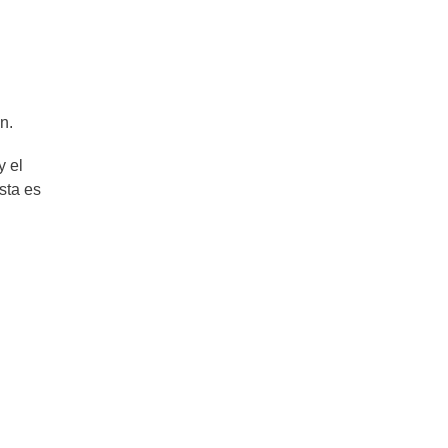
n.
y el
sta es