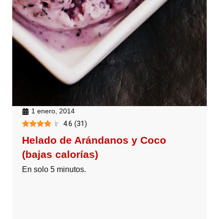
1 enero, 2014
4.6
(
31
)
Helado de Arándanos y Coco
(bajas calorías)
En solo 5 minutos.