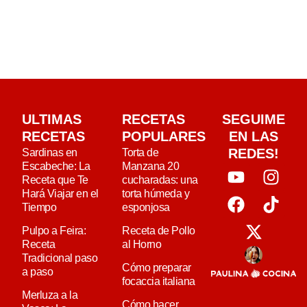
ULTIMAS
RECETAS
SEGUIME
RECETAS
POPULARES
EN LAS
REDES!
Sardinas en
Torta de
Escabeche: La
Manzana 20
Receta que Te
cucharadas: una
Hará Viajar en el
torta húmeda y
Tiempo
esponjosa
Pulpo a Feira:
Receta de Pollo
Receta
al Horno
Tradicional paso
Cómo preparar
a paso
focaccia italiana
Merluza a la
Cómo hacer