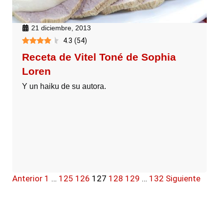
21 diciembre, 2013
4.3
(
54
)
Receta de Vitel Toné de Sophia
Loren
Y un haiku de su autora.
Anterior
1
…
125
126
127
128
129
…
132
Siguiente