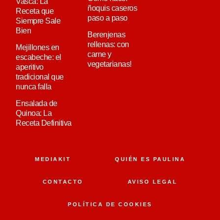
Vasca: La
ñoquis caseros
Receta que
paso a paso
Siempre Sale
Bien
Berenjenas
rellenas: con
Mejillones en
carne y
escabeche: el
vegetarianas!
aperitivo
tradicional que
nunca falla
Ensalada de
Quinoa: La
Receta Definitiva
MEDIAKIT
QUIÉN ES PAULINA
CONTACTO
AVISO LEGAL
POLÍTICA DE COOKIES