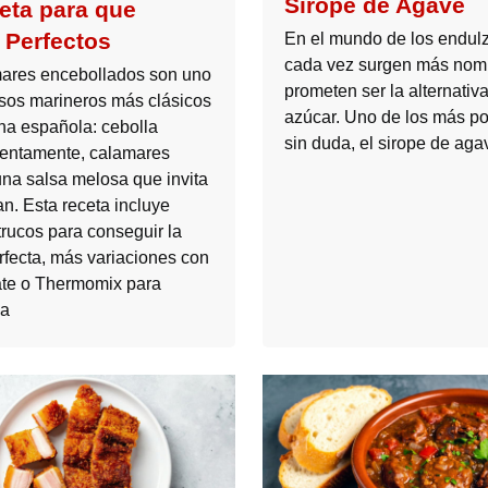
Sirope de Agave
eta para que
 Perfectos
En el mundo de los endulz
cada vez surgen más nom
ares encebollados son uno
prometen ser la alternativa
isos marineros más clásicos
azúcar. Uno de los más po
ina española: cebolla
sin duda, el sirope de aga
entamente, calamares
una salsa melosa que invita
n. Esta receta incluye
trucos para conseguir la
rfecta, más variaciones con
ate o Thermomix para
 a