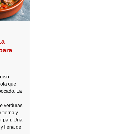
La
 para
guiso
ñola que
bocado. La
e verduras
 tierna y
ar pan. Una
 y llena de