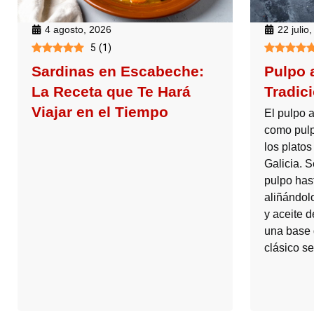
4 agosto, 2026
22 julio
5
(
1
)
Sardinas en Escabeche:
Pulpo 
La Receta que Te Hará
Tradic
Viajar en el Tiempo
El pulpo a
como pulp
los plato
Galicia. 
pulpo has
aliñándol
y aceite d
una base 
clásico se