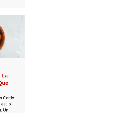
: La
Que
on Cerdo,
 estilo
r. Un