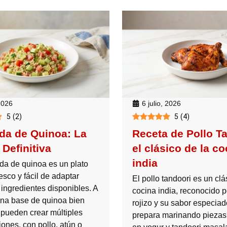
 2026
6 julio, 2026
5
(
2
)
5
(
4
)
da de Quinoa: La
Receta de Pollo T
Definitiva
el clásico de la co
india
da de quinoa es un plato
fresco y fácil de adaptar
El pollo tandoori es un clá
 ingredientes disponibles. A
cocina india, reconocido p
 una base de quinoa bien
rojizo y su sabor especiad
 pueden crear múltiples
prepara marinando piezas 
ones, con pollo, atún o