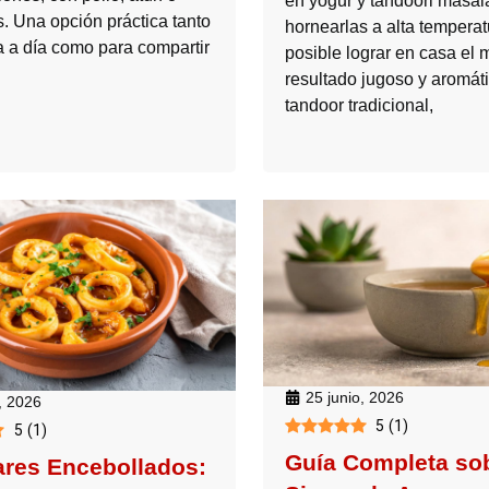
en yogur y tandoori masal
. Una opción práctica tanto
hornearlas a alta temperat
a a día como para compartir
posible lograr en casa el
resultado jugoso y aromáti
tandoor tradicional,
25 junio, 2026
, 2026
5
(
1
)
5
(
1
)
Guía Completa sob
res Encebollados: