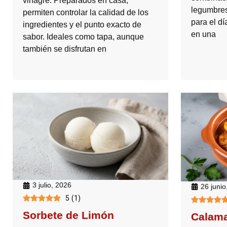
vinagre. Preparados en casa,
legumbres
permiten controlar la calidad de los
para el dí
ingredientes y el punto exacto de
en una
sabor. Ideales como tapa, aunque
también se disfrutan en
3 julio, 2026
26 junio
5
(
1
)
Sorbete de Limón
Calama