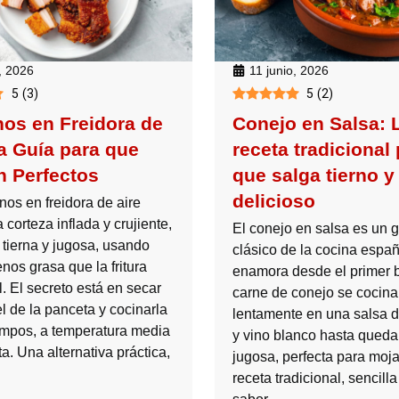
, 2026
11 junio, 2026
5
(
3
)
5
(
2
)
nos en Freidora de
Conejo en Salsa: 
La Guía para que
receta tradicional
 Perfectos
que salga tierno y
delicioso
nos en freidora de aire
 corteza inflada y crujiente,
El conejo en salsa es un 
 tierna y jugosa, usando
clásico de la cocina espa
os grasa que la fritura
enamora desde el primer 
l. El secreto está en secar
carne de conejo se cocina
el de la panceta y cocinarla
lentamente en una salsa d
empos, a temperatura media
y vino blanco hasta quedar
ta. Una alternativa práctica,
jugosa, perfecta para moj
receta tradicional, sencilla