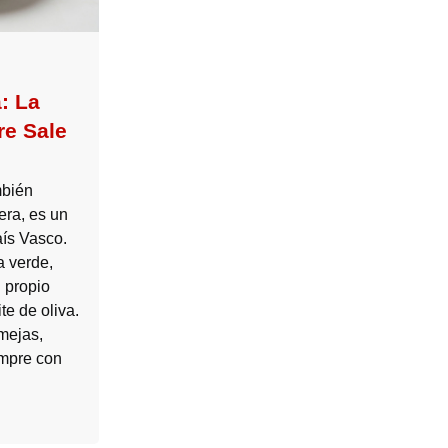
: La
re Sale
mbién
era, es un
aís Vasco.
a verde,
l propio
te de oliva.
mejas,
mpre con