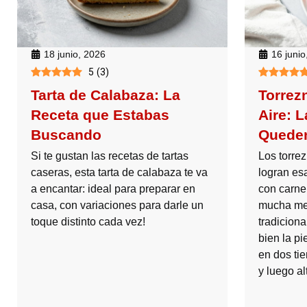
18 junio, 2026
16 junio
5
(
3
)
Tarta de Calabaza: La
Torrez
Receta que Estabas
Aire: 
Buscando
Queden
Si te gustan las recetas de tartas
Los torrez
caseras, esta tarta de calabaza te va
logran esa
a encantar: ideal para preparar en
con carne
casa, con variaciones para darle un
mucha men
toque distinto cada vez!
tradiciona
bien la pi
en dos ti
y luego al