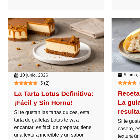
5 junio,
10 junio, 2026
5
(
2
)
Receta
La Tarta Lotus Definitiva:
La guía
¡Fácil y Sin Horno!
result
Si te gustan las tartas dulces, esta
tarta de galletas Lotus te va a
Si te gust
encantar: es fácil de preparar, tiene
casero, es
una textura increíble y un sabor
textura ún