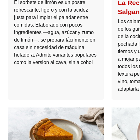
La Rec
El sorbete de limón es un postre
refrescante, ligero y con la acidez
Salgan
justa para limpiar el paladar entre
Los calam
comidas. Elaborado con pocos
de los gu
ingredientes —agua, azúcar y zumo
de la coc
de limón—, se prepara fácilmente en
pochada l
casa sin necesidad de máquina
tiernos y 
heladera. Admite variantes populares
a mojar pa
como la versión al cava, sin alcohol
todos los 
textura pe
vino, tom
adaptarla