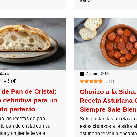
sabor
 2026
2 junio, 2026
4.5
(
4
)
5
(
1
)
 de Pan de Cristal:
Chorizo a la Sidra
 definitiva para un
Receta Asturiana 
ado perfecto
Siempre Sale Bien
an las recetas de pan
Si te gustan las recetas c
te pan de cristal con su
estos chorizos a la sidra al
ica y crujiente te va a
asturiano te van a encanta