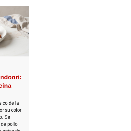
andoori:
cina
sico de la
or su color
o. Se
de pollo