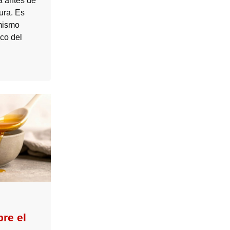
a antes de
ura. Es
 mismo
co del
re el