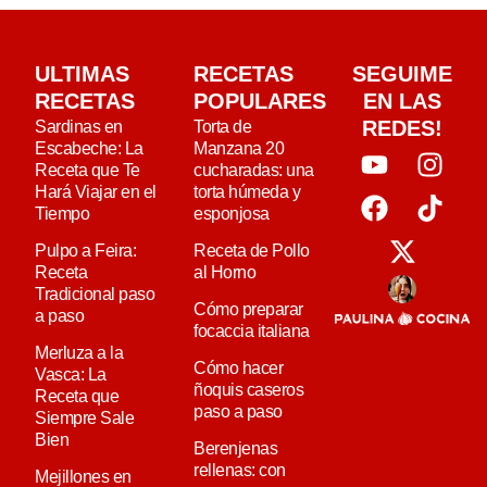
ULTIMAS
RECETAS
SEGUIME
RECETAS
POPULARES
EN LAS
REDES!
Sardinas en
Torta de
Escabeche: La
Manzana 20
Receta que Te
cucharadas: una
Hará Viajar en el
torta húmeda y
Tiempo
esponjosa
Pulpo a Feira:
Receta de Pollo
Receta
al Horno
Tradicional paso
Cómo preparar
a paso
focaccia italiana
Merluza a la
Cómo hacer
Vasca: La
ñoquis caseros
Receta que
paso a paso
Siempre Sale
Bien
Berenjenas
rellenas: con
Mejillones en