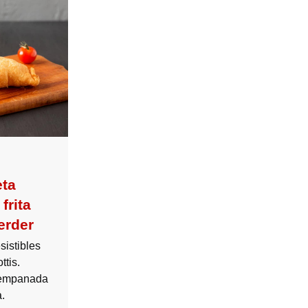
eta
frita
erder
esistibles
ttis.
a empanada
.