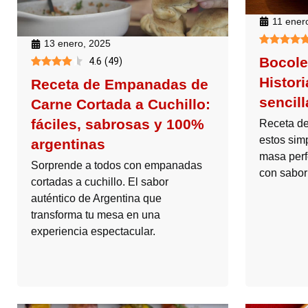
11 ener
13 enero, 2025
Bocole
4.6
(
49
)
Histori
Receta de Empanadas de
sencil
Carne Cortada a Cuchillo:
fáciles, sabrosas y 100%
Receta de
estos sim
argentinas
masa perf
Sorprende a todos con empanadas
con sabor
cortadas a cuchillo. El sabor
auténtico de Argentina que
transforma tu mesa en una
experiencia espectacular.