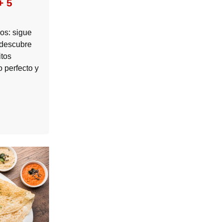
+ 5
s
os: sigue
 descubre
itos
 perfecto y