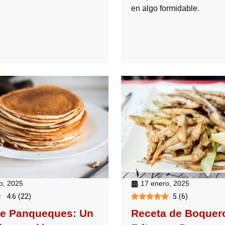
en algo formidable.
ro, 2025
17 enero, 2025
4.6
(
22
)
5
(
6
)
de Panqueques: Un
Receta de Boquer