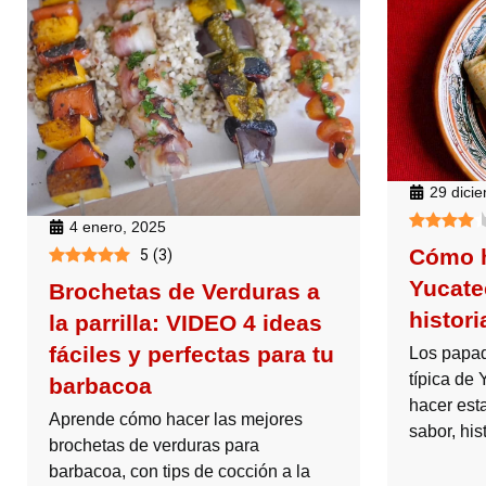
29 dici
4 enero, 2025
Cómo h
5
(
3
)
Yucate
Brochetas de Verduras a
histori
la parrilla: VIDEO 4 ideas
fáciles y perfectas para tu
Los papa
típica de
barbacoa
hacer esta
Aprende cómo hacer las mejores
sabor, his
brochetas de verduras para
barbacoa, con tips de cocción a la