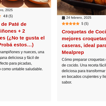
ero, 2025
4.8
(
5
)
24 febrero, 2025
 de Paté de
5
(
5
)
ñones + 2
Croquetas de Coci
es (¿No te gusta el
mejores croqueta
Probá estos…)
caseras, ideal par
Mealprep
hampiñones y nueces, una
ana deliciosa y fácil de
Cómo preparar croquetas 
fecto para picadas,
de cocido. Una receta fácil
 como untable saludable.
deliciosa para transformar
en bocados crujientes y ll
sabor.