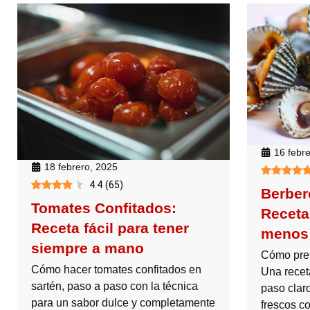
16 febr
18 febrero, 2025
4.4
(
65
)
Berber
Tomates Confitados:
Receta
Receta fácil para tener
menos 
siempre a mano
Cómo prep
Cómo hacer tomates confitados en
Una recet
sartén, paso a paso con la técnica
paso claro
para un sabor dulce y completamente
frescos co