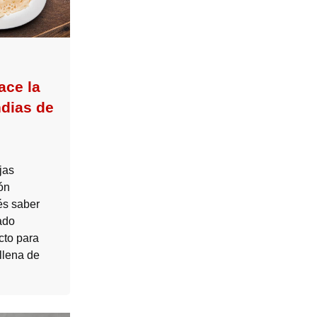
ace la
ndias de
jas
ón
és saber
ado
ecto para
llena de