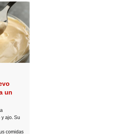
evo
a un
la
y ajo. Su
tus comidas