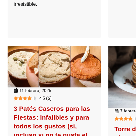
irresistible.
11 febrero, 2025
4.5
(
6
)
3 Patés Caseros para las
7 febre
Fiestas: infalibles y para
todos los gustos (sí,
Torre 
incluso si no te gusta el