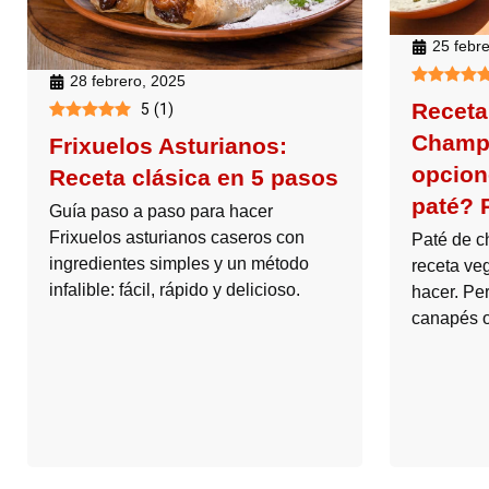
25 febr
28 febrero, 2025
Receta
5
(
1
)
Champi
Frixuelos Asturianos:
opcion
Receta clásica en 5 pasos
paté? 
Guía paso a paso para hacer
Frixuelos asturianos caseros con
Paté de c
ingredientes simples y un método
receta veg
infalible: fácil, rápido y delicioso.
hacer. Per
canapés o