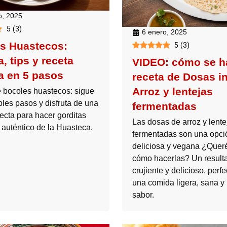
o, 2025
5
(
3
)
6 enero, 2025
s Huastecos:
5
(
3
)
a, tips y receta
VIDEO: cómo se h
la en 5 pasos
receta de Dosas i
Arroz y lentejas
 bocoles huastecos: sigue
ples pasos y disfruta de una
fermentadas
ecta para hacer gorditas
Las dosas de arroz y lente
 auténtico de la Huasteca.
fermentadas son una opci
deliciosa y vegana ¿Quer
cómo hacerlas? Un result
crujiente y delicioso, perf
una comida ligera, sana y 
sabor.