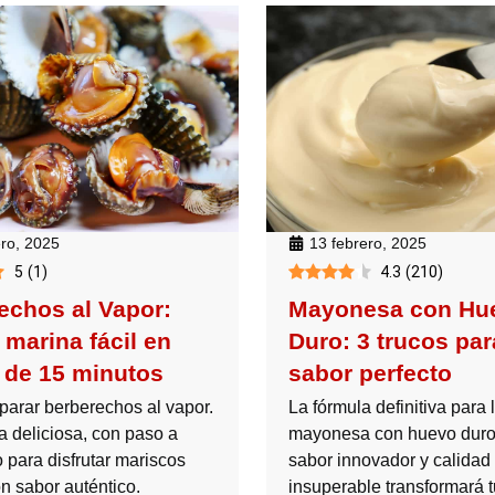
ero, 2025
13 febrero, 2025
5
(
1
)
4.3
(
210
)
echos al Vapor:
Mayonesa con Hu
 marina fácil en
Duro: 3 trucos par
de 15 minutos
sabor perfecto
arar berberechos al vapor.
La fórmula definitiva para 
a deliciosa, con paso a
mayonesa con huevo duro 
 para disfrutar mariscos
sabor innovador y calidad
n sabor auténtico.
insuperable transformará 