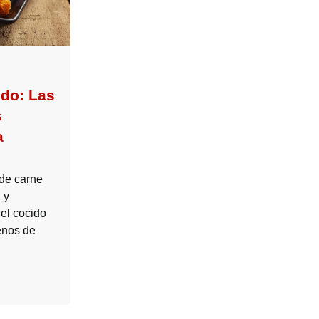
do: Las
s
a
de carne
 y
 el cocido
enos de