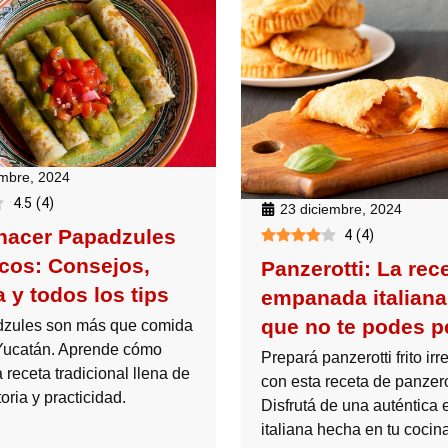
embre, 2024
4.5
(
4
)
23 diciembre, 2024
acer Papadzules
4
(
4
)
cos: Consejos,
Panzerotti: La rec
a y todos los tips
empanada italiana 
que no te podes p
dzules son más que comida
 Yucatán. Aprende cómo
Prepará panzerotti frito irr
 receta tradicional llena de
con esta receta de panzero
toria y practicidad.
Disfrutá de una auténtic
italiana hecha en tu cocina