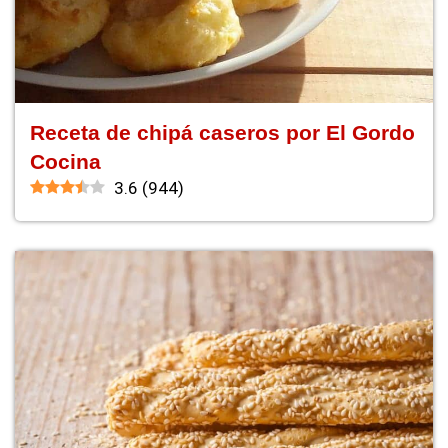
Receta de chipá caseros por El Gordo
Cocina
3.6
(
944
)