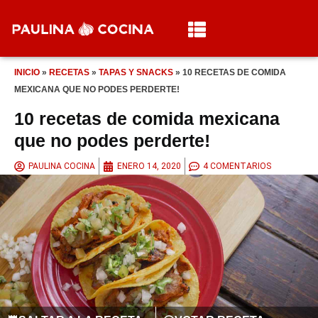
INICIO
»
RECETAS
»
TAPAS Y SNACKS
»
10 RECETAS DE COMIDA
MEXICANA QUE NO PODES PERDERTE!
10 recetas de comida mexicana
que no podes perderte!
PAULINA COCINA
ENERO 14, 2020
4 COMENTARIOS