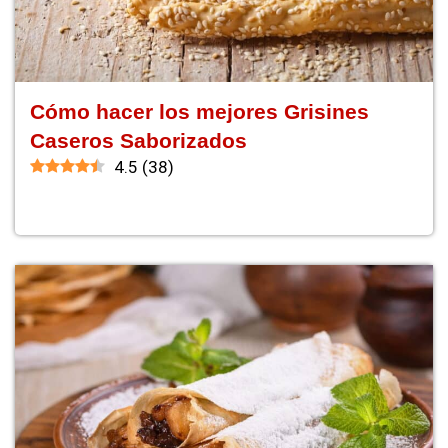
Cómo hacer los mejores Grisines
Caseros Saborizados
4.5
(
38
)