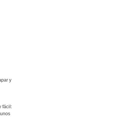
apar y
fácil:
 unos