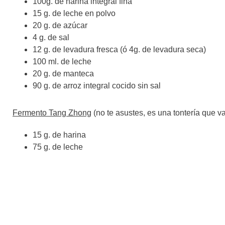
100g. de harina integral fina
15 g. de leche en polvo
20 g. de azúcar
4 g. de sal
12 g. de levadura fresca (ó 4g. de levadura seca)
100 ml. de leche
20 g. de manteca
90 g. de arroz integral cocido sin sal
Fermento Tang Zhong
(no te asustes, es una tontería que v
15 g. de harina
75 g. de leche