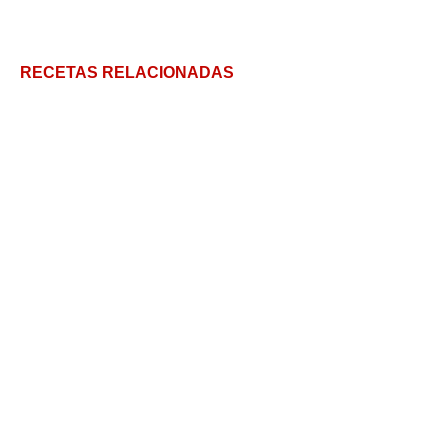
RECETAS RELACIONADAS
Recetas de tortas fritas criollas: todas las
versiones
Receta de bombón suizo: una torta irresistible
Bizcochuelo Marmolado: Esponjoso, fácil y
económico
Muffins con Chips de Chocolate Paso a Paso