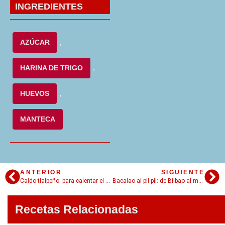
INGREDIENTES
AZÚCAR
,
HARINA DE TRIGO
,
HUEVOS
,
MANTECA
ANTERIOR
SIGUIENTE
Caldo tlalpeño: para calentar el cuerpo y el espíritu
Bacalao al pil pil: de Bilbao al mundo
Recetas Relacionadas