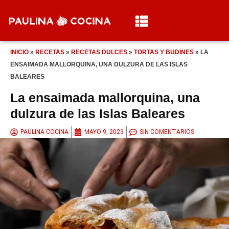
INICIO
»
RECETAS
»
RECETAS DULCES
»
TORTAS Y BUDINES
»
LA
ENSAIMADA MALLORQUINA, UNA DULZURA DE LAS ISLAS
BALEARES
La ensaimada mallorquina, una
dulzura de las Islas Baleares
PAULINA COCINA
MAYO 9, 2023
SIN COMENTARIOS