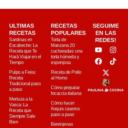
ULTIMAS
RECETAS
SEGUIME
RECETAS
POPULARES
EN LAS
REDES!
Sardinas en
Torta de
Escabeche: La
Manzana 20
Receta que Te
cucharadas: una
Hará Viajar en el
torta húmeda y
Tiempo
esponjosa
Pulpo a Feira:
Receta de Pollo
Receta
al Horno
Tradicional paso
Cómo preparar
a paso
focaccia italiana
Merluza a la
Cómo hacer
Vasca: La
ñoquis caseros
Receta que
paso a paso
Siempre Sale
Bien
Berenjenas