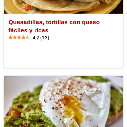
Quesadillas, tortillas con queso
fáciles y ricas
4.2
(
13
)