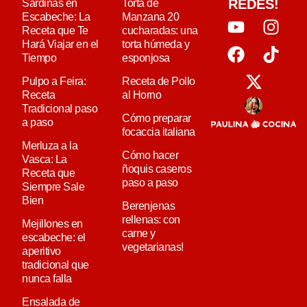
REDES!
Sardinas en
Torta de
Escabeche: La
Manzana 20
Receta que Te
cucharadas: una
Hará Viajar en el
torta húmeda y
Tiempo
esponjosa
Pulpo a Feira:
Receta de Pollo
Receta
al Horno
Tradicional paso
Cómo preparar
a paso
focaccia italiana
Merluza a la
Cómo hacer
Vasca: La
ñoquis caseros
Receta que
paso a paso
Siempre Sale
Bien
Berenjenas
rellenas: con
Mejillones en
carne y
escabeche: el
vegetarianas!
aperitivo
tradicional que
nunca falla
Ensalada de