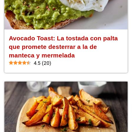
Avocado Toast: La tostada con palta
que promete desterrar a la de
manteca y mermelada
4.5
(
20
)