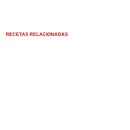
RECETAS RELACIONADAS
Receta de nuggets de pollo con pistachos – Más
sabor, más color!
#1000prep Pollo: 5 comidas increíbles
Prepara pollo frito en casa ¡sabor y diversión
garantizados!
Pollo agridulce ¡en 15 minutos!