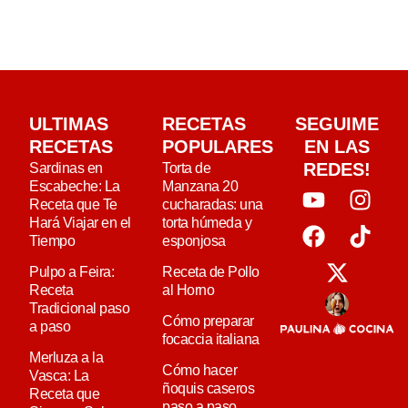
ULTIMAS
RECETAS
SEGUIME
RECETAS
POPULARES
EN LAS
REDES!
Sardinas en
Torta de
Escabeche: La
Manzana 20
Receta que Te
cucharadas: una
Hará Viajar en el
torta húmeda y
Tiempo
esponjosa
Pulpo a Feira:
Receta de Pollo
Receta
al Horno
Tradicional paso
Cómo preparar
a paso
focaccia italiana
Merluza a la
Cómo hacer
Vasca: La
ñoquis caseros
Receta que
paso a paso