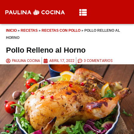
INICIO
»
RECETAS
»
RECETAS CON POLLO
»
POLLO RELLENO AL
HORNO
Pollo Relleno al Horno
PAULINA COCINA
ABRIL 17, 2022
3 COMENTARIOS