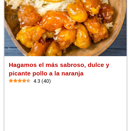
Hagamos el más sabroso, dulce y
picante pollo a la naranja
4.3
(
40
)