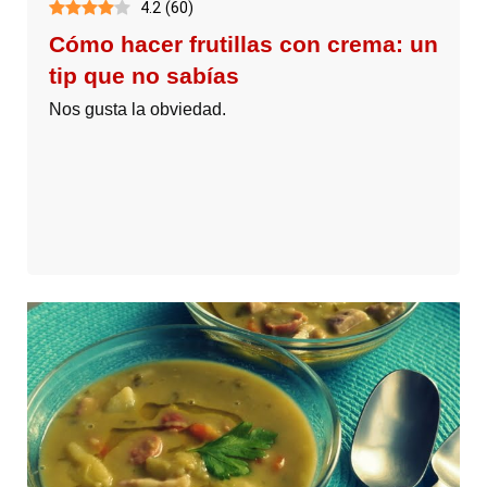
4.2
(
60
)
Cómo hacer frutillas con crema: un
tip que no sabías
Nos gusta la obviedad.