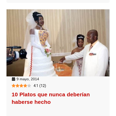
9 mayo, 2014
4.1
(
12
)
10 Platos que nunca deberían
haberse hecho