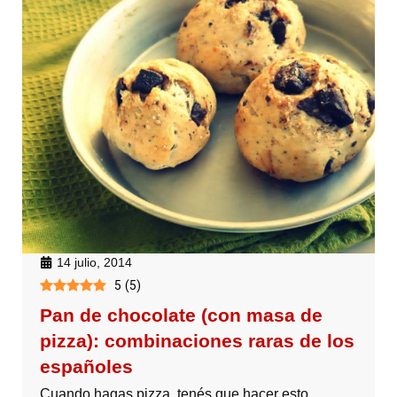
14 julio, 2014
5
(
5
)
Pan de chocolate (con masa de
pizza): combinaciones raras de los
españoles
Cuando hagas pizza, tenés que hacer esto.