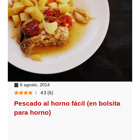
6 agosto, 2014
4.3
(
6
)
Pescado al horno fácil (en bolsita
para horno)