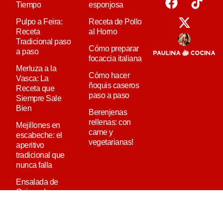
Tiempo
esponjosa
Pulpo a Feira:
Receta de Pollo
Receta
al Horno
Tradicional paso
Cómo preparar
a paso
focaccia italiana
Merluza a la
Cómo hacer
Vasca: La
ñoquis caseros
Receta que
paso a paso
Siempre Sale
Bien
Berenjenas
rellenas: con
Mejillones en
carne y
escabeche: el
vegetarianas!
aperitivo
tradicional que
nunca falla
Ensalada de
Quinoa: La
Receta Definitiva