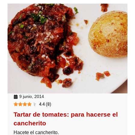
9 junio, 2014
4.4
(
8
)
Tartar de tomates: para hacerse el
cancherito
Hacete el cancherito.