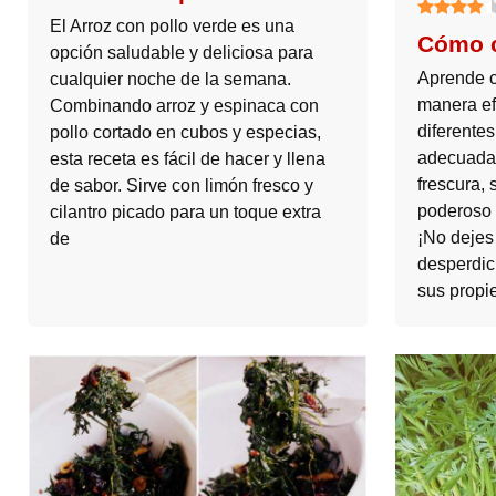
El Arroz con pollo verde es una
Cómo c
opción saludable y deliciosa para
Aprende c
cualquier noche de la semana.
manera ef
Combinando arroz y espinaca con
diferente
pollo cortado en cubos y especias,
adecuadas
esta receta es fácil de hacer y llena
frescura, 
de sabor. Sirve con limón fresco y
poderoso 
cilantro picado para un toque extra
¡No dejes
de
desperdic
sus propi