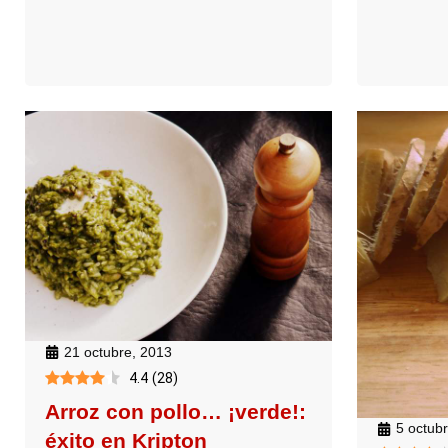
21 octubre, 2013
4.4
(
28
)
Arroz con pollo… ¡verde!:
5 octub
éxito en Kripton