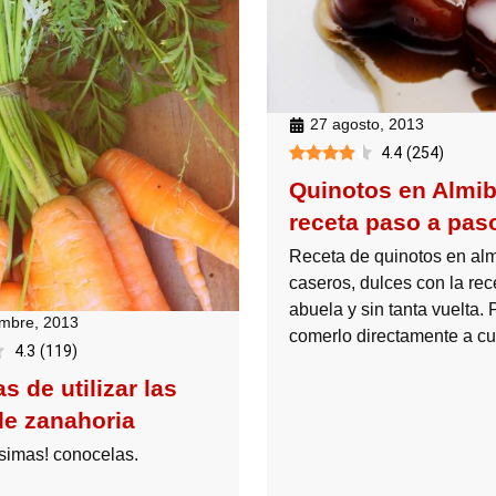
27 agosto, 2013
4.4
(
254
)
Quinotos en Almib
receta paso a pas
Receta de quinotos en alm
caseros, dulces con la rec
abuela y sin tanta vuelta. 
embre, 2013
comerlo directamente a c
4.3
(
119
)
s de utilizar las
de zanahoria
ísimas! conocelas.