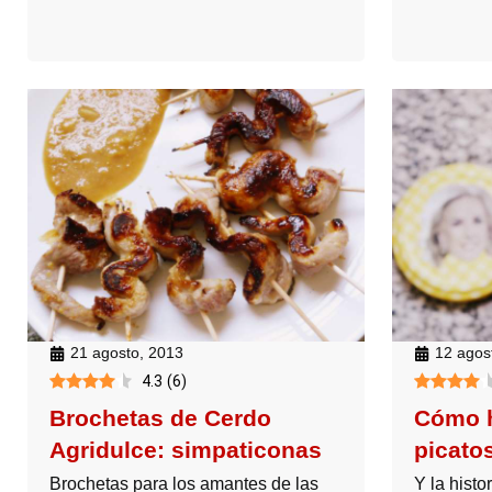
21 agosto, 2013
12 agos
4.3
(
6
)
Brochetas de Cerdo
Cómo h
Agridulce: simpaticonas
picato
Brochetas para los amantes de las
Y la histo