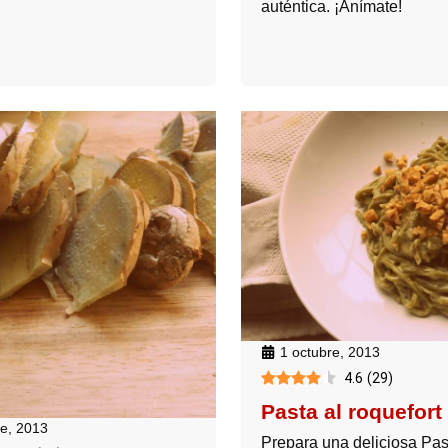
auténtica. ¡Anímate!
1 octubre, 2013
4.6
(
29
)
Pasta al roquefort
re, 2013
Prepara una deliciosa Pas