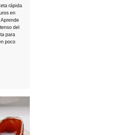
ceta rápida
puros en
. Aprende
tenso del
ta para
 en poco