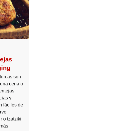
ejas
ging
turcas son
 una cena o
entejas
cias y
 fáciles de
irve
 o tzatziki
 más