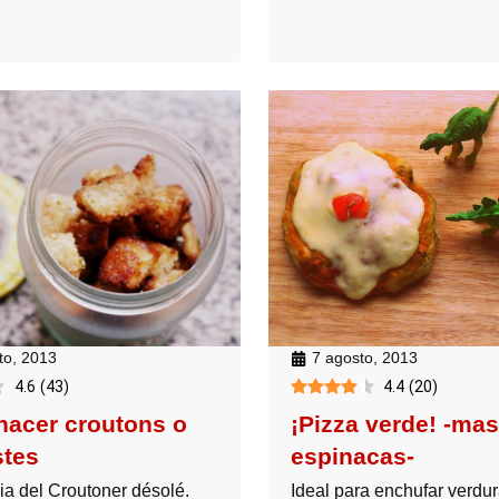
to, 2013
7 agosto, 2013
4.6
(
43
)
4.4
(
20
)
acer croutons o
¡Pizza verde! -ma
stes
espinacas-
ria del Croutoner désolé.
Ideal para enchufar verdur