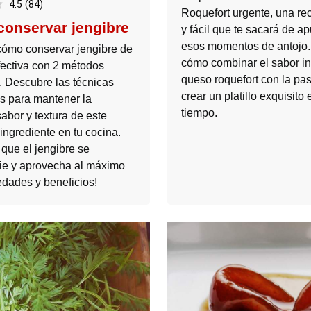
4.5
(
84
)
Roquefort urgente, una re
onservar jengibre
y fácil que te sacará de a
esos momentos de antojo
ómo conservar jengibre de
cómo combinar el sabor in
ectiva con 2 métodos
queso roquefort con la pas
s. Descubre las técnicas
crear un platillo exquisito
 para mantener la
tiempo.
sabor y textura de este
ingrediente en tu cocina.
 que el jengibre se
ie y aprovecha al máximo
edades y beneficios!