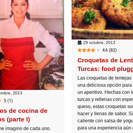
29 octubre, 2013
4.6
(
82
)
Croquetas de Lent
Turcas: food plug
Las croquetas de lentejas 
una deliciosa opción para
un aperitivo. Hechas con l
embre, 2013
turcas y rellenas con espe
5
(
1
)
queso, estas croquetas son
ros de cocina de
hacer y llenas de sabor. S
 (parte I)
caliente con salsa de yogur
para una experiencia aún
me imagino de cada uno.