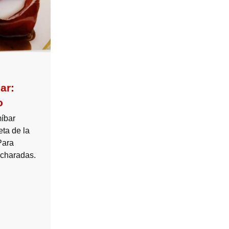
ar:
o
íbar
eta de la
Para
ucharadas.