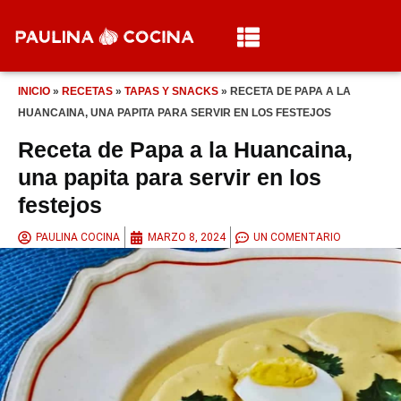
INICIO
»
RECETAS
»
TAPAS Y SNACKS
»
RECETA DE PAPA A LA
HUANCAINA, UNA PAPITA PARA SERVIR EN LOS FESTEJOS
Receta de Papa a la Huancaina,
una papita para servir en los
festejos
PAULINA COCINA
MARZO 8, 2024
UN COMENTARIO