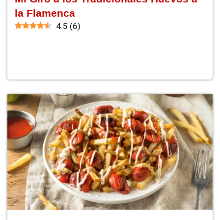
la Flamenca
4.5
(
6
)