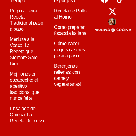
Tiempo
esponjosa
Pulpo a Feira:
Receta de Pollo
Receta
al Horno
Tradicional paso
Cómo preparar
a paso
focaccia italiana
Merluza a la
Cómo hacer
Vasca: La
ñoquis caseros
Receta que
paso a paso
Siempre Sale
Bien
Berenjenas
rellenas: con
Mejillones en
carne y
escabeche: el
vegetarianas!
aperitivo
tradicional que
nunca falla
Ensalada de
Quinoa: La
Receta Definitiva