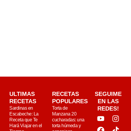
ULTIMAS
RECETAS
SEGUIME
RECETAS
POPULARES
EN LAS
REDES!
Sardinas en
Torta de
Escabeche: La
Manzana 20
Receta que Te
cucharadas: una
Hará Viajar en el
torta húmeda y