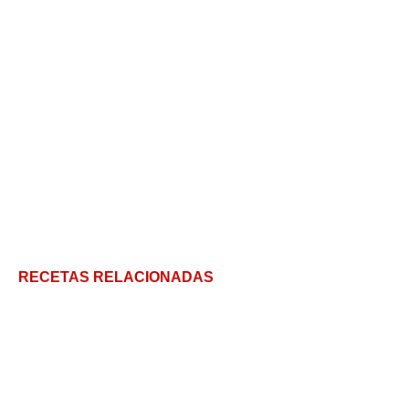
RECETAS RELACIONADAS
Qué son y cómo hacer las tradicionales cemitas
poblanas
Avocado Toast: La tostada con palta que promete