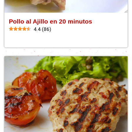
Pollo al Ajillo en 20 minutos
4.4
(
86
)