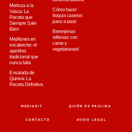
Merluza a la
Cómo hacer
Vasca: La
ñoquis caseros
Receta que
paso a paso
Siempre Sale
Bien
Berenjenas
rellenas: con
Mejillones en
carne y
escabeche: el
vegetarianas!
aperitivo
tradicional que
nunca falla
Ensalada de
Quinoa: La
Receta Definitiva
MEDIAKIT
QUIÉN ES PAULINA
CONTACTO
AVISO LEGAL