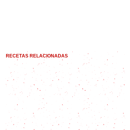
RECETAS RELACIONADAS
Receta de chow mein de pollo (fideos de arroz)
Cómo hacer Pollo como el de KFC casero
Kebab Casero: Un clásico de la comida callejera
para hacer en casa