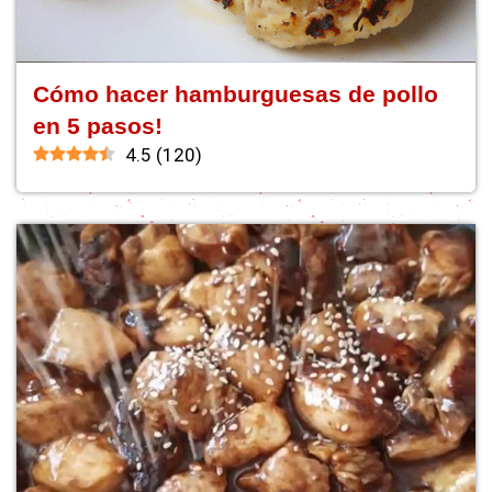
Cómo hacer hamburguesas de pollo
en 5 pasos!
4.5
(
120
)