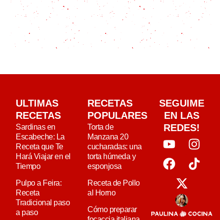
ULTIMAS
RECETAS
SEGUIME
RECETAS
POPULARES
EN LAS
REDES!
Sardinas en
Torta de
Escabeche: La
Manzana 20
Receta que Te
cucharadas: una
Hará Viajar en el
torta húmeda y
Tiempo
esponjosa
Pulpo a Feira:
Receta de Pollo
Receta
al Horno
Tradicional paso
Cómo preparar
a paso
focaccia italiana