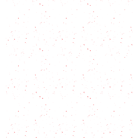
Receta de Pollo al Champiñón
#1000prep Pollo: 5 comidas increíbles
Pavo al Horno: Todos los secretos para que quede
jugoso y tierno