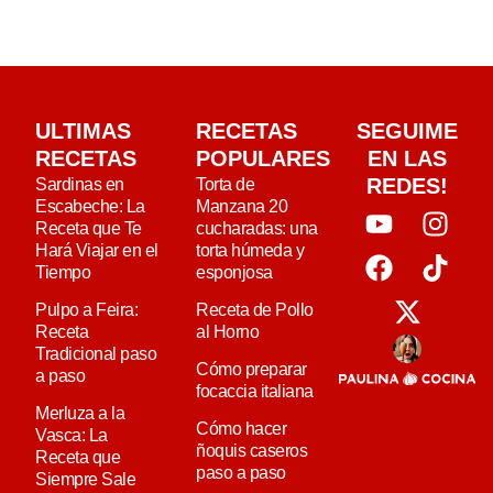
ULTIMAS
RECETAS
SEGUIME
RECETAS
POPULARES
EN LAS
REDES!
Sardinas en
Torta de
Escabeche: La
Manzana 20
Receta que Te
cucharadas: una
Hará Viajar en el
torta húmeda y
Tiempo
esponjosa
Pulpo a Feira:
Receta de Pollo
Receta
al Horno
Tradicional paso
Cómo preparar
a paso
focaccia italiana
Merluza a la
Cómo hacer
Vasca: La
ñoquis caseros
Receta que
paso a paso
Siempre Sale