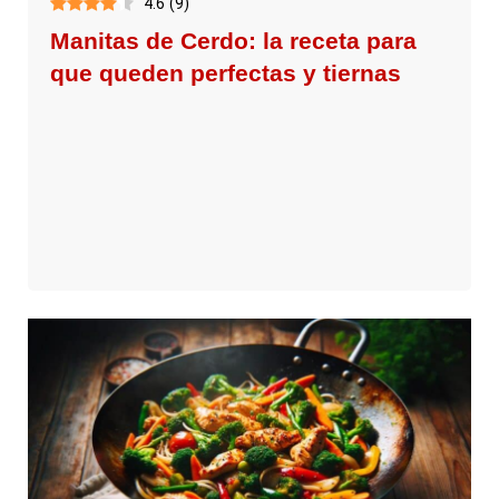
4.6
(
9
)
Manitas de Cerdo: la receta para
que queden perfectas y tiernas