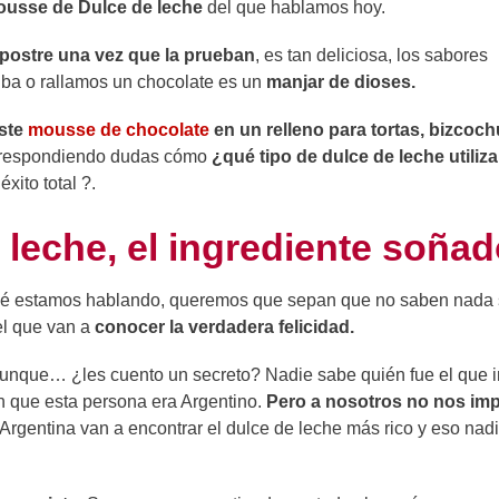
usse de Dulce de leche
del que hablamos hoy.
e postre una vez que la prueban
, es tan deliciosa, los sabores
iba o rallamos un chocolate es un
manjar de dioses.
este
mousse de chocolate
en un relleno para tortas, bizcoc
r respondiendo dudas cómo
¿qué tipo de dulce de leche utiliza
 éxito total ?.
 leche, el ingrediente soña
qué estamos hablando, queremos que sepan que no saben nada
 el que van a
conocer la verdadera felicidad.
aunque… ¿les cuento un secreto? Nadie sabe quién fue el que 
n que esta persona era Argentino.
Pero a nosotros no nos imp
rgentina van a encontrar el dulce de leche más rico y eso nadi