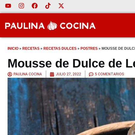
INICIO
»
RECETAS
»
RECETAS DULCES
»
POSTRES
»
MOUSSE DE DULC
Mousse de Dulce de 
PAULINA COCINA
JULIO 27, 2022
5 COMENTARIOS