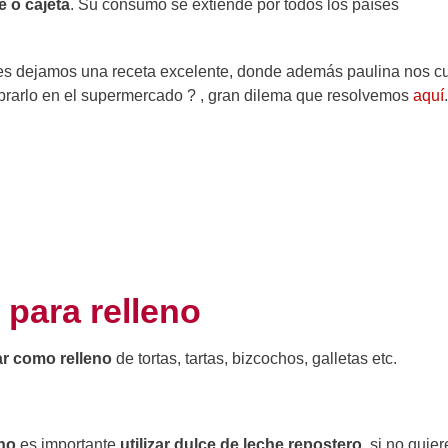
e o cajeta
. Su consumo se extiende por todos los países
es dejamos una receta excelente, donde además paulina nos c
mprarlo en el supermercado ? , gran dilema que resolvemos
aquí
.
para relleno
ar como relleno
de tortas, tartas, bizcochos, galletas etc.
eno
es importante
utilizar dulce de leche repostero
, si no quie