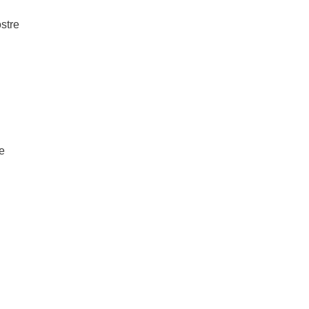
stre
se