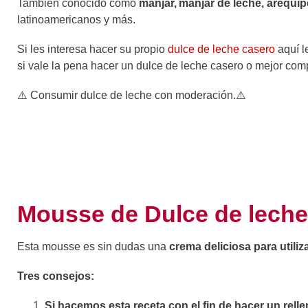
También conocido como
manjar,
manjar de leche, arequip
latinoamericanos y más.
Si les interesa hacer su propio
dulce de leche casero
aquí l
si vale la pena hacer un dulce de leche casero o mejor co
⚠️ Consumir dulce de leche con moderación.⚠️
Mousse de Dulce de leche 
Esta mousse es sin dudas una
crema deliciosa para utiliz
Tres consejos:
Si hacemos esta receta con el fin de hacer un rell