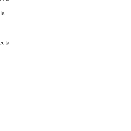
 la
ec ta!