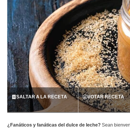
SALTAR A LA RECETA
VOTAR RECETA
¿Fanáticos y fanáticas del dulce de leche?
Sean bienven