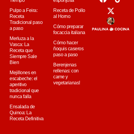
Tiempo
esponjosa
Pulpo a Feira:
Receta de Pollo
Receta
al Horno
Tradicional paso
Cómo preparar
a paso
focaccia italiana
Merluza a la
Cómo hacer
Vasca: La
ñoquis caseros
Receta que
paso a paso
Siempre Sale
Bien
Berenjenas
rellenas: con
Mejillones en
carne y
escabeche: el
vegetarianas!
aperitivo
tradicional que
nunca falla
Ensalada de
Quinoa: La
Receta Definitiva