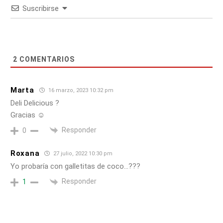
Suscribirse
2
COMENTARIOS
Marta
16 marzo, 2023 10:32 pm
Deli Delicious ?
Gracias ☺️
Responder
0
Roxana
27 julio, 2022 10:30 pm
Yo probaría con galletitas de coco…???
Responder
1