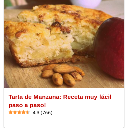
Tarta de Manzana: Receta muy fácil
paso a paso!
4.3
(
766
)