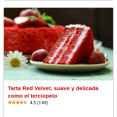
Tarta Red Velvet, suave y delicada
como el terciopelo
4.5
(
149
)