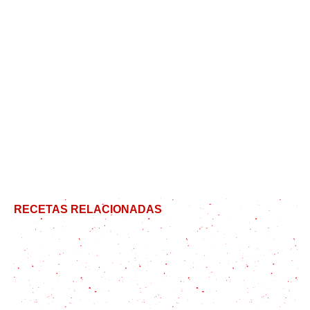
RECETAS RELACIONADAS
Tarta Red Velvet, suave y delicada como el
terciopelo
Cómo hacer la mejor tarta de queso sin horno: una