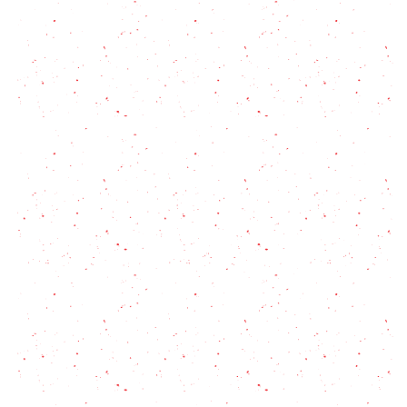
receta dulce, fácil y rápida
Tarta de peras en 5 pasos!
Receta de tarta dulce de merengue con mermelada
Tarta de durazno: 2 opciones que no fallan
Masa de tarta dulce en 5 pasos!