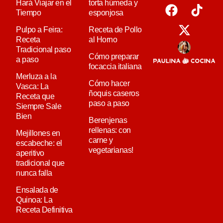
Hará Viajar en el
torta húmeda y
Tiempo
esponjosa
Pulpo a Feira:
Receta de Pollo
Receta
al Horno
Tradicional paso
Cómo preparar
a paso
focaccia italiana
Merluza a la
Cómo hacer
Vasca: La
ñoquis caseros
Receta que
paso a paso
Siempre Sale
Bien
Berenjenas
rellenas: con
Mejillones en
carne y
escabeche: el
vegetarianas!
aperitivo
tradicional que
nunca falla
Ensalada de
Quinoa: La
Receta Definitiva