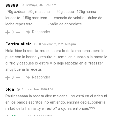
ggggg
12 mayo, 2021 2:53 pm
-70g.azúcar -50g.maicena -20g.cacao -125g.harina
leudante -150g.manteca -esencia de vainilla -dulce de
leche repostero -baño de chocolate
Responder
0
Ferrira alicia
8 noviembre, 2020 6:36 pm
Hola .hice la receta .mu duda era lo de la maicena , pero lo
puse con la harina y resulto el tema .en cuanto a la masa le
di frio y despues lo estire y lo deje repozar en el freezzer
.muy buena la receta..
Responder
0
olga
3 noviembre, 2020 4:36 pm
Paulinaaaaaa la receta dice maicena….no está en el video ni
en los pasos escritos. no entiendo. encima decis…poner la
mitad de la harina….y el resto? a ojo es entonces???