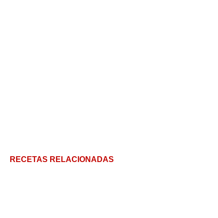
RECETAS RELACIONADAS
Chocotejas: los Bombones Peruanos más ricos y 10
tips para que salgan increíbles