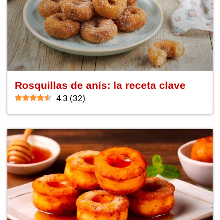
Rosquillas de anís: la receta clave
4.3
(
32
)