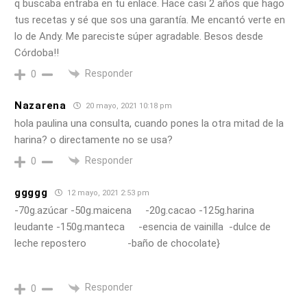
q buscaba entraba en tu enlace. Hace casi 2 años que hago
tus recetas y sé que sos una garantía. Me encantó verte en
lo de Andy. Me pareciste súper agradable. Besos desde
Córdoba!!
Responder
0
Nazarena
20 mayo, 2021 10:18 pm
hola paulina una consulta, cuando pones la otra mitad de la
harina? o directamente no se usa?
Responder
0
ggggg
12 mayo, 2021 2:53 pm
-70g.azúcar -50g.maicena -20g.cacao -125g.harina
leudante -150g.manteca -esencia de vainilla -dulce de
leche repostero -baño de chocolate}
Responder
0