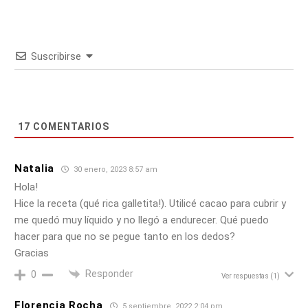
Suscribirse
17
COMENTARIOS
Natalia
30 enero, 2023 8:57 am
Hola!
Hice la receta (qué rica galletita!). Utilicé cacao para cubrir y
me quedó muy líquido y no llegó a endurecer. Qué puedo
hacer para que no se pegue tanto en los dedos?
Gracias
Responder
0
Ver respuestas
(1)
Florencia Rocha
5 septiembre, 2022 2:04 pm