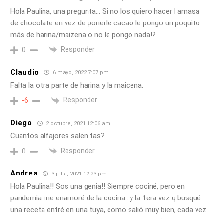
Hola Paulina, una pregunta… Si no los quiero hacer l amasa
de chocolate en vez de ponerle cacao le pongo un poquito
más de harina/maizena o no le pongo nada!?
Responder
0
Claudio
6 mayo, 2022 7:07 pm
Falta la otra parte de harina y la maicena.
Responder
-6
Diego
2 octubre, 2021 12:06 am
Cuantos alfajores salen tas?
Responder
0
Andrea
3 julio, 2021 12:23 pm
Hola Paulina!! Sos una genia!! Siempre cociné, pero en
pandemia me enamoré de la cocina…y la 1era vez q busqué
una receta entré en una tuya, como salió muy bien, cada vez