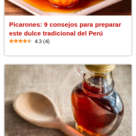
Picarones: 9 consejos para preparar
este dulce tradicional del Perú
4.3
(
4
)