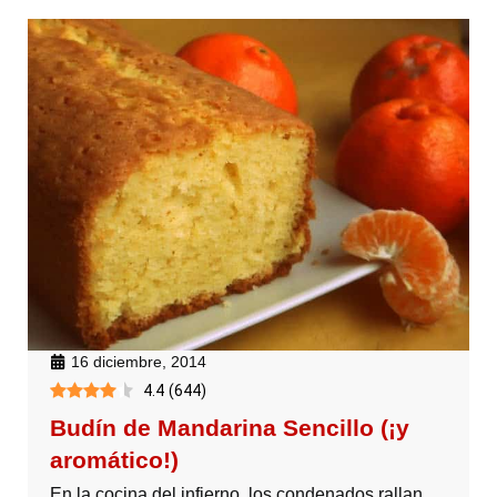
16 diciembre, 2014
4.4
(
644
)
Budín de Mandarina Sencillo (¡y
aromático!)
En la cocina del infierno, los condenados rallan