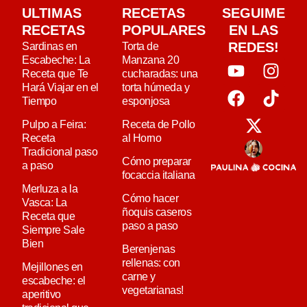
ULTIMAS
RECETAS
SEGUIME
RECETAS
POPULARES
EN LAS
REDES!
Sardinas en
Torta de
Escabeche: La
Manzana 20
Receta que Te
cucharadas: una
Hará Viajar en el
torta húmeda y
Tiempo
esponjosa
Pulpo a Feira:
Receta de Pollo
Receta
al Horno
Tradicional paso
Cómo preparar
a paso
focaccia italiana
Merluza a la
Cómo hacer
Vasca: La
ñoquis caseros
Receta que
paso a paso
Siempre Sale
Bien
Berenjenas
rellenas: con
Mejillones en
carne y
escabeche: el
vegetarianas!
aperitivo