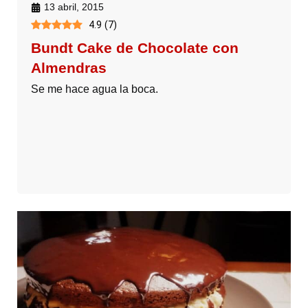
13 abril, 2015
4.9
(
7
)
Bundt Cake de Chocolate con
Almendras
Se me hace agua la boca.