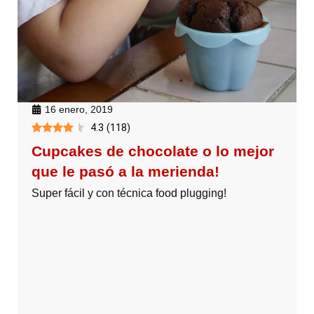
16 enero, 2019
4.3
(
118
)
Cupcakes de chocolate o lo mejor
que le pasó a la merienda!
Super fácil y con técnica food plugging!