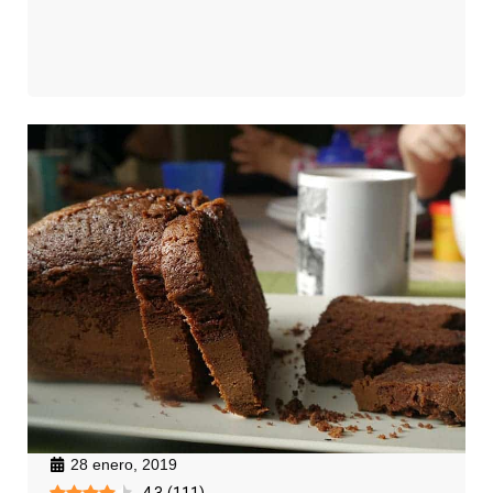
28 enero, 2019
4.3
(
111
)