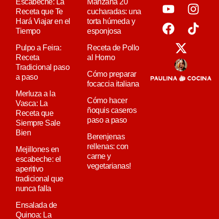
Escabeche: La
Manzana 20
Receta que Te
cucharadas: una
Hará Viajar en el
torta húmeda y
Tiempo
esponjosa
Pulpo a Feira:
Receta de Pollo
Receta
al Horno
Tradicional paso
Cómo preparar
a paso
focaccia italiana
Merluza a la
Cómo hacer
Vasca: La
ñoquis caseros
Receta que
paso a paso
Siempre Sale
Bien
Berenjenas
rellenas: con
Mejillones en
carne y
escabeche: el
vegetarianas!
aperitivo
tradicional que
nunca falla
Ensalada de
Quinoa: La