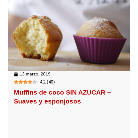
13 marzo, 2019
4.2
(
40
)
Muffins de coco SIN AZUCAR –
Suaves y esponjosos