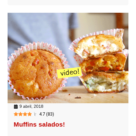
9 abril, 2018
4.7
(
83
)
Muffins salados!