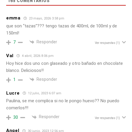
165
COMENTARIOS
emma
23 mayo, 2026 3:58 pm
que son “tazas”??? tengo tazas de 400ml, de 100ml y de
150ml!
Responder
7
Ver respuestas
(1)
Val
4 abril, 2026 8:06 pm
Hoy hice dos uno con glaseado y otro bañado en chocolate
blanco. Deliciosos!!
Responder
1
Lucre
12 julio, 2023 6:07 am
Paulina, se me complica si no le pongo huevo?? No puedo
comerlos!!!
Responder
30
Ver respuestas
(1)
Angel
30 junio, 2023 12:56 pm