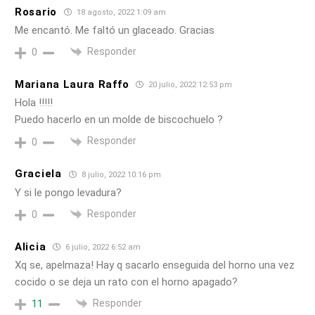
Rosario
18 agosto, 2022 1:09 am
Me encantó. Me faltó un glaceado. Gracias
Responder
0
Mariana Laura Raffo
20 julio, 2022 12:53 pm
Hola !!!!!
Puedo hacerlo en un molde de biscochuelo ?
Responder
0
Graciela
8 julio, 2022 10:16 pm
Y si le pongo levadura?
Responder
0
Alicia
6 julio, 2022 6:52 am
Xq se, apelmaza! Hay q sacarlo enseguida del horno una vez
cocido o se deja un rato con el horno apagado?
Responder
11