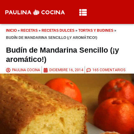
INICIO
»
RECETAS
»
RECETAS DULCES
»
TORTAS Y BUDINES
»
BUDÍN DE MANDARINA SENCILLO (¡Y AROMÁTICO!)
Budín de Mandarina Sencillo (¡y
aromático!)
PAULINA COCINA
DICIEMBRE 16, 2014
165 COMENTARIOS