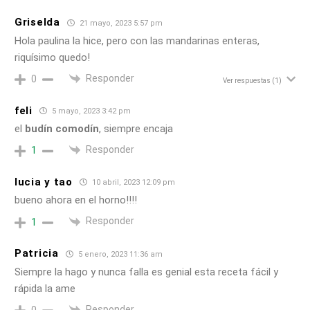
Griselda
21 mayo, 2023 5:57 pm
Hola paulina la hice, pero con las mandarinas enteras,
riquísimo quedo!
Responder
0
Ver respuestas
(1)
feli
5 mayo, 2023 3:42 pm
el
budín comodín
, siempre encaja
Responder
1
lucia y tao
10 abril, 2023 12:09 pm
bueno ahora en el horno!!!!
Responder
1
Patricia
5 enero, 2023 11:36 am
Siempre la hago y nunca falla es genial esta receta fácil y
rápida la ame
Responder
0