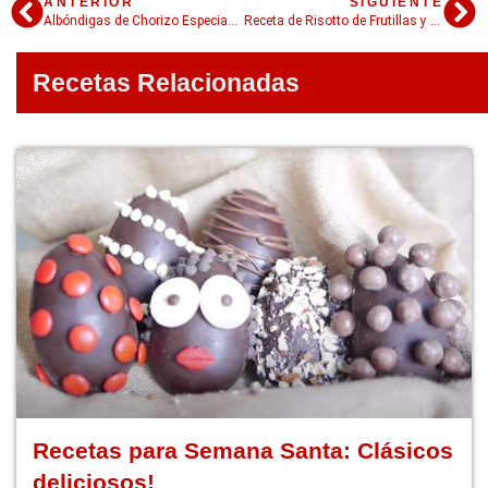
ANTERIOR
SIGUIENTE
Albóndigas de Chorizo Especiadas: chorizo is the new rúcula
Receta de Risotto de Frutillas y Queso Azul: lo amé
Recetas Relacionadas
Recetas para Semana Santa: Clásicos
deliciosos!