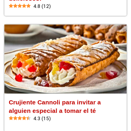
4.8
(
12
)
Crujiente Cannoli para invitar a
alguien especial a tomar el té
4.3
(
15
)