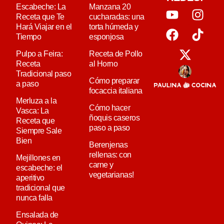
Escabeche: La
Manzana 20
Receta que Te
cucharadas: una
Hará Viajar en el
torta húmeda y
Tiempo
esponjosa
Pulpo a Feira:
Receta de Pollo
Receta
al Horno
Tradicional paso
Cómo preparar
a paso
focaccia italiana
Merluza a la
Cómo hacer
Vasca: La
ñoquis caseros
Receta que
paso a paso
Siempre Sale
Bien
Berenjenas
rellenas: con
Mejillones en
carne y
escabeche: el
vegetarianas!
aperitivo
tradicional que
nunca falla
Ensalada de