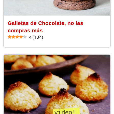
Galletas de Chocolate, no las
compras más
4
(
134
)