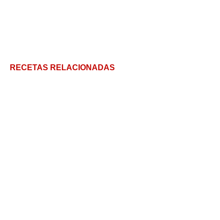
RECETAS RELACIONADAS
Galletitas de Zanahoria en solo 3 sencillos pasos
Galletas de Jengibre: galletas navideñas
Galletitas de limón fáciles y crocantes ¡con
polenta!
Cómo hacer bizcochos de grasa agridulces –