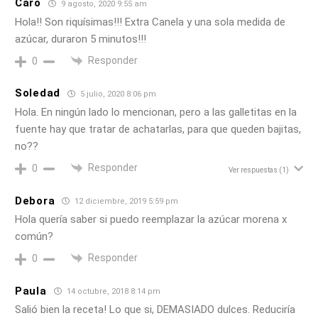
Caro
9 agosto, 2020 9:55 am
Hola!! Son riquísimas!!! Extra Canela y una sola medida de
azúcar, duraron 5 minutos!!!
Responder
0
Soledad
5 julio, 2020 8:06 pm
Hola. En ningún lado lo mencionan, pero a las galletitas en la
fuente hay que tratar de achatarlas, para que queden bajitas,
no??
Responder
0
Ver respuestas
(1)
Debora
12 diciembre, 2019 5:59 pm
Hola quería saber si puedo reemplazar la azúcar morena x
común?
Responder
0
Paula
14 octubre, 2018 8:14 pm
Salió bien la receta! Lo que si, DEMASIADO dulces. Reduciría