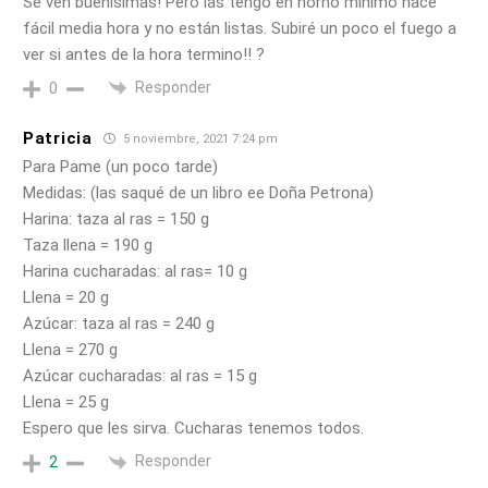
Se ven buenísimas! Pero las tengo en horno mínimo hace
fácil media hora y no están listas. Subiré un poco el fuego a
ver si antes de la hora termino!! ?
Responder
0
Patricia
5 noviembre, 2021 7:24 pm
Para Pame (un poco tarde)
Medidas: (las saqué de un libro ee Doña Petrona)
Harina: taza al ras = 150 g
Taza llena = 190 g
Harina cucharadas: al ras= 10 g
Llena = 20 g
Azúcar: taza al ras = 240 g
Llena = 270 g
Azúcar cucharadas: al ras = 15 g
Llena = 25 g
Espero que les sirva. Cucharas tenemos todos.
Responder
2