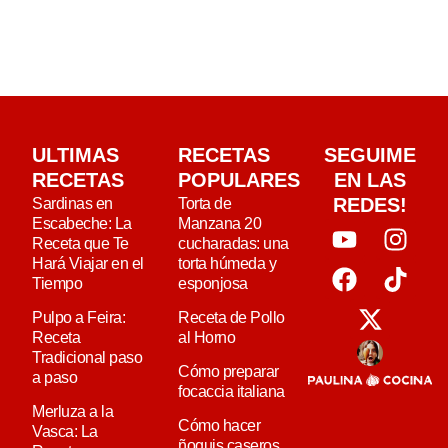
ULTIMAS
RECETAS
SEGUIME
RECETAS
POPULARES
EN LAS
REDES!
Sardinas en
Torta de
Escabeche: La
Manzana 20
Receta que Te
cucharadas: una
Hará Viajar en el
torta húmeda y
Tiempo
esponjosa
Pulpo a Feira:
Receta de Pollo
Receta
al Horno
Tradicional paso
Cómo preparar
a paso
focaccia italiana
Merluza a la
Cómo hacer
Vasca: La
ñoquis caseros