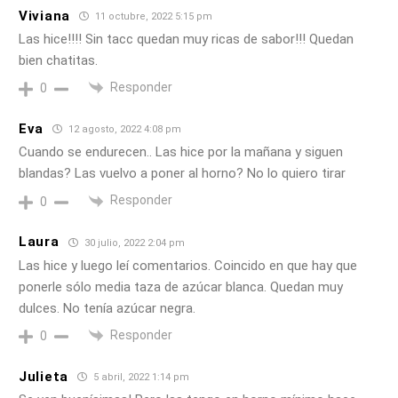
Viviana
11 octubre, 2022 5:15 pm
Las hice!!!! Sin tacc quedan muy ricas de sabor!!! Quedan
bien chatitas.
Responder
0
Eva
12 agosto, 2022 4:08 pm
Cuando se endurecen.. Las hice por la mañana y siguen
blandas? Las vuelvo a poner al horno? No lo quiero tirar
Responder
0
Laura
30 julio, 2022 2:04 pm
Las hice y luego leí comentarios. Coincido en que hay que
ponerle sólo media taza de azúcar blanca. Quedan muy
dulces. No tenía azúcar negra.
Responder
0
Julieta
5 abril, 2022 1:14 pm