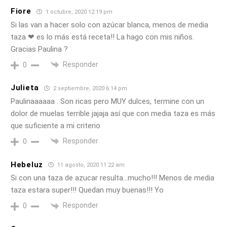
Fiore
1 octubre, 2020 12:19 pm
Si las van a hacer solo con azúcar blanca, menos de media
taza ❤ es lo más está receta!! La hago con mis niños.
Gracias Paulina ?
Responder
0
Julieta
2 septiembre, 2020 6:14 pm
Paulinaaaaaa . Son ricas pero MUY dulces, termine con un
dolor de muelas terrible jajaja así que con media taza es más
que suficiente a mi criterio
Responder
0
Hebeluz
11 agosto, 2020 11:22 am
Si con una taza de azucar resulta…mucho!!! Menos de media
taza estara super!!! Quedan muy buenas!!! Yo
Responder
0