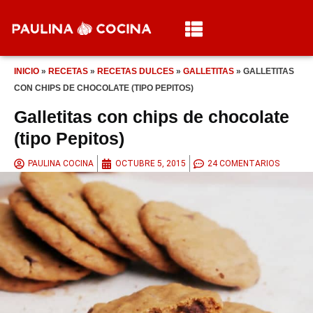
INICIO
»
RECETAS
»
RECETAS DULCES
»
GALLETITAS
»
GALLETITAS
CON CHIPS DE CHOCOLATE (TIPO PEPITOS)
Galletitas con chips de chocolate
(tipo Pepitos)
PAULINA COCINA
OCTUBRE 5, 2015
24 COMENTARIOS