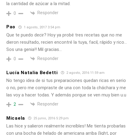
la cantidad de azúcar a la mitad.
Responder
0
Pao
1 agosto, 2017 3:54 pm
Que te puedo decir? Hoy ya probé tres recetas que no me
dieron resultado, recien encontré la tuya, facil, rápido y rico…
Sos una genia!! Mil gracias…
Responder
0
Lucía Natalia Bedetti
2 agosto, 2016 11:59 am
No tengo idea de si tus preparaciones quedan ricas en serio
o no, pero me compraste de una con toda la cháchara y me
las voy a hacer todas. Y además porque se ven muy bien u.u
Responder
2
Micaela
25 junio, 2016 5:29 pm
Las hice y salieron realmente increíbles! Me tienta probarlas
con una bocha de helado de americana arriba (light, por