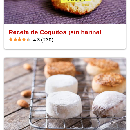
Receta de Coquitos ¡sin harina!
4.3
(
230
)