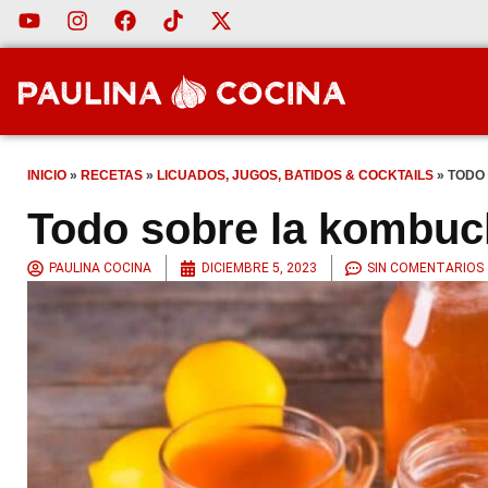
INICIO
»
RECETAS
»
LICUADOS, JUGOS, BATIDOS & COCKTAILS
»
TODO
Todo sobre la kombuc
PAULINA COCINA
DICIEMBRE 5, 2023
SIN COMENTARIOS