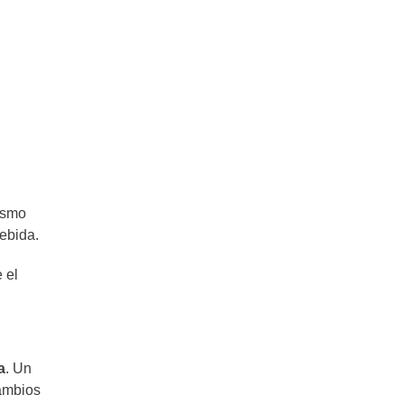
ismo
bebida.
 el
a
. Un
cambios