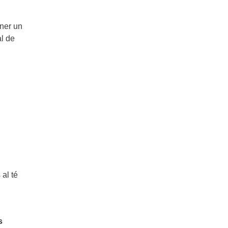
ener un
al de
al té
s