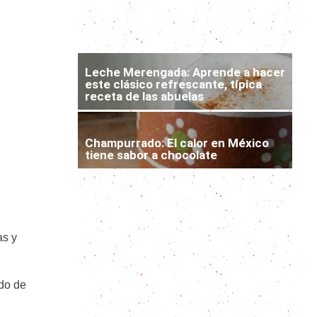
La receta para hacer un agua de
jamaica refrescante, deliciosa y
natural
Leche Merengada: Aprende a hacer
este clásico refrescante, típica
receta de las abuelas
Champurrado: El calor en México
tiene sabor a chocolate
Mote con Huesillo para comer y
beber al mismo tiempo: receta
fresca y dulce
as y
Agua de avena: todo lo que
necesitas saber sobre esta bebida
refrescante
ido de