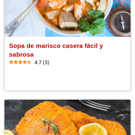
Sopa de marisco casera fácil y
sabrosa
4.7
(
3
)