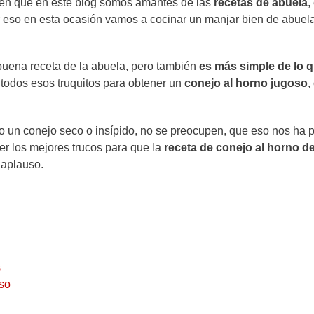
ben que en este blog somos amantes de las
recetas de abuela
,
r eso en esta ocasión vamos a cocinar un manjar bien de abuel
buena receta de la abuela, pero también
es más simple de lo 
 todos esos truquitos para obtener un
conejo al horno
jugoso
,
ido un conejo seco o insípido, no se preocupen, que eso nos ha
er los mejores trucos para que la
receta de conejo al horno de
 aplauso.
s
oso