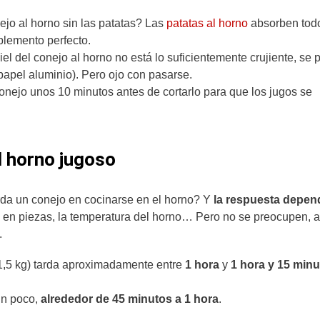
ejo al horno sin las patatas? Las
patatas al horno
absorben todo
plemento perfecto.
a piel del conejo al horno no está lo suficientemente crujiente, se
n papel aluminio). Pero ojo con pasarse.
 conejo unos 10 minutos antes de cortarlo para que los jugos se
l horno jugoso
rda un conejo en cocinarse en el horno? Y
la respuesta depen
 o en piezas, la temperatura del horno… Pero no se preocupen, a
.
,5 kg) tarda aproximadamente entre
1 hora
y
1 hora y 15 min
un poco,
alrededor de 45 minutos a 1 hora
.