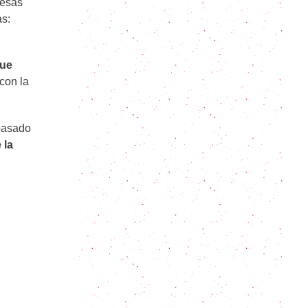
 esas
as:
Churrascos cebollados con papas
rústicas (con Nina Astore)
que
Matambre al Horno: así siempre
 con la
sale bien
Matambre Tiernizado a la Leche!
 pasado
Con sus trucos para que quede
 la
bien tierno y sabroso
Cómo hacer Salsa Bolognesa
Churrasco a la plancha con
sorpresa: te cura o te mata