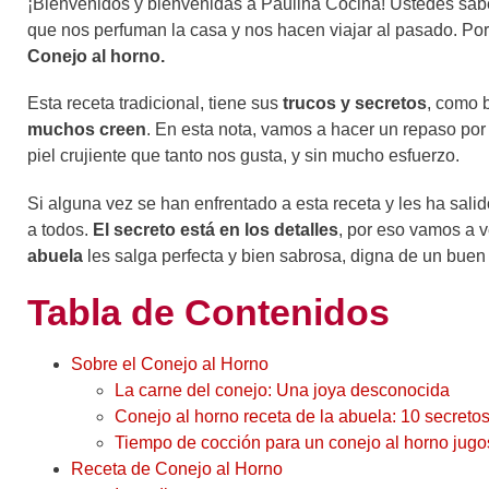
¡Bienvenidos y bienvenidas a Paulina Cocina! Ustedes sa
que nos perfuman la casa y nos hacen viajar al pasado. Po
Conejo al horno.
Esta receta tradicional, tiene sus
trucos y secretos
, como 
muchos creen
. En esta nota, vamos a hacer un repaso por
piel crujiente que tanto nos gusta, y sin mucho esfuerzo.
Si alguna vez se han enfrentado a esta receta y les ha sal
a todos.
El secreto está en los detalles
, por eso vamos a v
abuela
les salga perfecta y bien sabrosa, digna de un buen
Tabla de Contenidos
Sobre el Conejo al Horno
La carne del conejo: Una joya desconocida
Conejo al horno receta de la abuela: 10 secreto
Tiempo de cocción para un conejo al horno jug
Receta de Conejo al Horno