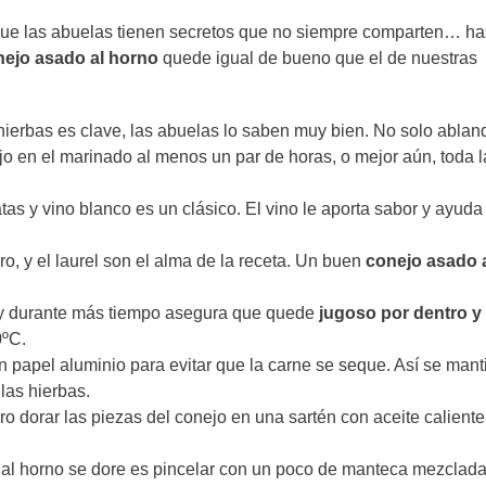
que las abuelas tienen secretos que no siempre comparten… ha
nejo asado al horno
quede igual de bueno que el de nuestras
 hierbas es clave, las abuelas lo saben muy bien. No solo ablan
ejo en el marinado al menos un par de horas, o mejor aún, toda l
atas y vino blanco es un clásico. El vino le aporta sabor y ayuda
ro, y el laurel son el alma de la receta. Un buen
conejo asado 
a y durante más tiempo asegura que quede
jugoso por dentro y
0ºC.
 papel aluminio para evitar que la carne se seque. Así se mant
las hierbas.
o dorar las piezas del conejo en una sartén con aceite caliente
jo al horno se dore es pincelar con un poco de manteca mezclad