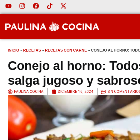
INICIO
»
RECETAS
»
RECETAS CON CARNE
»
CONEJO AL HORNO: TODO
Conejo al horno: Todo
salga jugoso y sabros
PAULINA COCINA
DICIEMBRE 16, 2024
SIN COMENTARIO