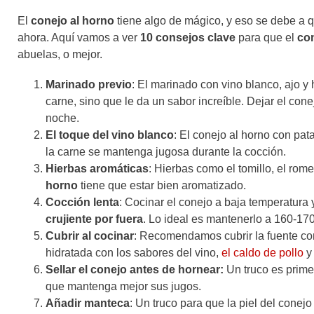
El
conejo al horno
tiene algo de mágico, y eso se debe a 
ahora. Aquí vamos a ver
10 consejos clave
para que el
co
abuelas, o mejor.
Marinado previo
: El marinado con vino blanco, ajo y
carne, sino que le da un sabor increíble. Dejar el con
noche.
El toque del vino blanco
: El conejo al horno con pat
la carne se mantenga jugosa durante la cocción.
Hierbas aromáticas
: Hierbas como el tomillo, el rome
horno
tiene que estar bien aromatizado.
Cocción lenta
: Cocinar el conejo a baja temperatur
crujiente por fuera
. Lo ideal es mantenerlo a 160-17
Cubrir al cocinar
: Recomendamos cubrir la fuente con
hidratada con los sabores del vino,
el caldo de pollo
y 
Sellar el conejo antes de hornear:
Un truco es primer
que mantenga mejor sus jugos.
Añadir manteca
: Un truco para que la piel del cone