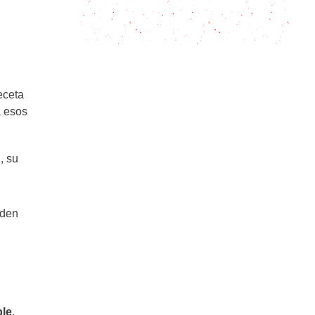
Chinchulines a la parrilla, la guía
definitiva
eceta
a esos
, su
eden
ble
.