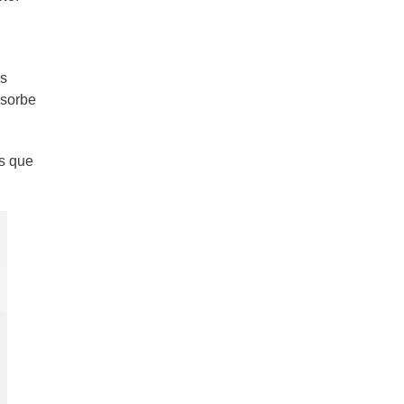
as
bsorbe
s que