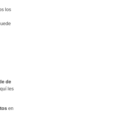
s los
 puede
de de
quí les
utos
en