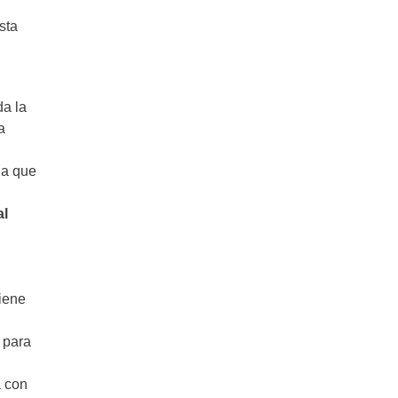
sta
da la
a
 a que
al
iene
 para
a con