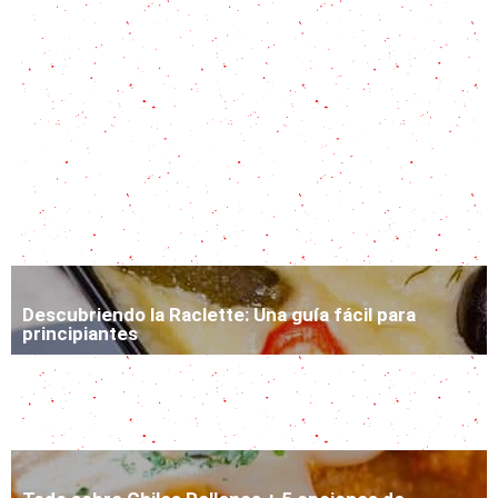
Yapingacho: tortillas ecuatorianas fáciles y 8
acompañamientos para disfrutarlas
Chipá Guazú con historia guaraní
Receta en 5 pasos para disfrutar de la Caigua
Rellena al horno
Descubriendo la Raclette: Una guía fácil para
principiantes
Olluco: todo sobre el superalimento peruano y una
receta fácil para disfrutarlo