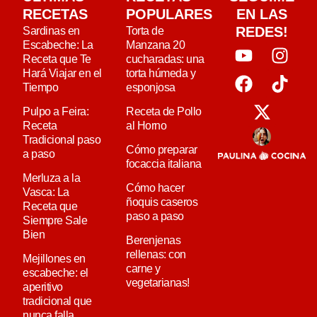
RECETAS
POPULARES
EN LAS
REDES!
Sardinas en
Torta de
Escabeche: La
Manzana 20
Receta que Te
cucharadas: una
Hará Viajar en el
torta húmeda y
Tiempo
esponjosa
Pulpo a Feira:
Receta de Pollo
Receta
al Horno
Tradicional paso
Cómo preparar
a paso
focaccia italiana
Merluza a la
Cómo hacer
Vasca: La
ñoquis caseros
Receta que
paso a paso
Siempre Sale
Bien
Berenjenas
rellenas: con
Mejillones en
carne y
escabeche: el
vegetarianas!
aperitivo
tradicional que
nunca falla