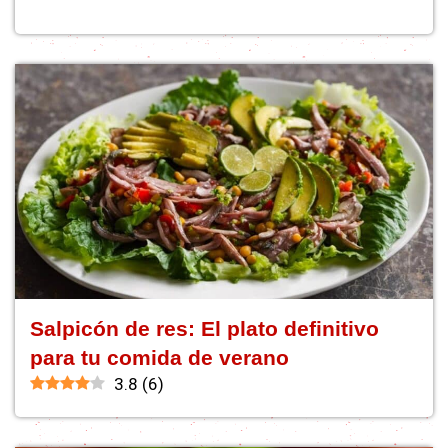
Salpicón de res: El plato definitivo
para tu comida de verano
3.8
(
6
)