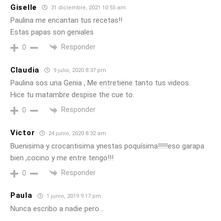
Giselle
31 diciembre, 2021 10:55 am
Paulina me encantan tus recetas!!
Estas papas son geniales
Responder
0
Claudia
9 julio, 2020 8:37 pm
Paulina sos una Genia , Me entretiene tanto tus videos.
Hice tu matambre despise the cue to.
Responder
0
Victor
24 junio, 2020 8:32 am
Buenisima y crocantisima ynestas poquísima!!!!!eso garapa
bien ,cocino y me entre tengo!!!
Responder
0
Paula
1 junio, 2019 9:17 pm
Nunca escribo a nadie pero…