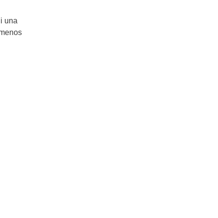
li una
, menos