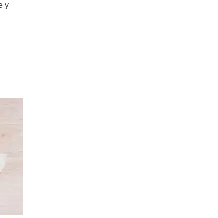
Pasta Alfredo con Pollo: super
e y
rápida