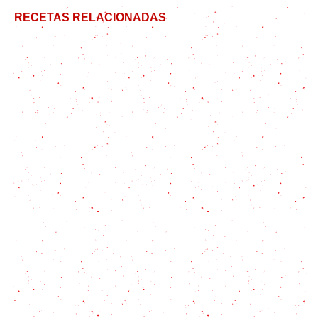
RECETAS RELACIONADAS
Receta de Postre Balcarce / Torta Balcarce
Flan de coco casero, sabor tropical en tu mesa
La ensalada de frutas de tu vida
Cómo hacer frutillas con crema: un tip que no
sabías
Una receta dulce y aromática: Cinnamon rolls o
rollitos de canela