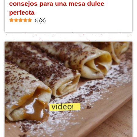
consejos para una mesa dulce
perfecta
5
(
3
)