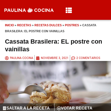
INICIO
»
RECETAS
»
RECETAS DULCES
»
POSTRES
»
CASSATA
BRASILERA: EL POSTRE CON VAINILLAS
Cassata Brasilera: EL postre con
vainillas
PAULINA COCINA
NOVIEMBRE 3, 2021
2 COMENTARIOS
SALTAR A LA RECETA
VOTAR RECETA