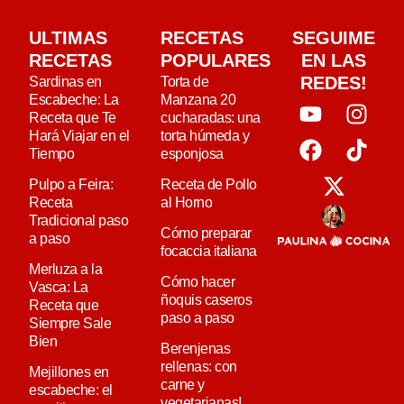
ULTIMAS
RECETAS
SEGUIME
RECETAS
POPULARES
EN LAS
REDES!
Sardinas en
Torta de
Escabeche: La
Manzana 20
Receta que Te
cucharadas: una
Hará Viajar en el
torta húmeda y
Tiempo
esponjosa
Pulpo a Feira:
Receta de Pollo
Receta
al Horno
Tradicional paso
Cómo preparar
a paso
focaccia italiana
Merluza a la
Cómo hacer
Vasca: La
ñoquis caseros
Receta que
paso a paso
Siempre Sale
Bien
Berenjenas
rellenas: con
Mejillones en
carne y
escabeche: el
vegetarianas!