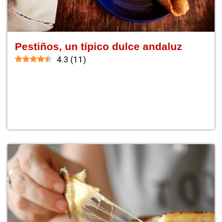
Pestiños, un típico dulce andaluz
4.3
(
11
)