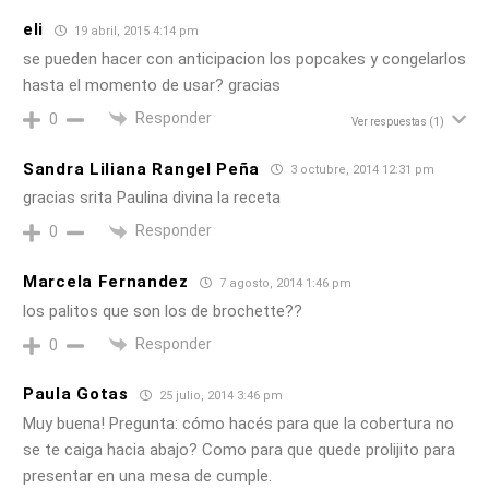
eli
19 abril, 2015 4:14 pm
se pueden hacer con anticipacion los popcakes y congelarlos
hasta el momento de usar? gracias
Responder
0
Ver respuestas
(1)
Sandra Liliana Rangel Peña
3 octubre, 2014 12:31 pm
gracias srita Paulina divina la receta
Responder
0
Marcela Fernandez
7 agosto, 2014 1:46 pm
los palitos que son los de brochette??
Responder
0
Paula Gotas
25 julio, 2014 3:46 pm
Muy buena! Pregunta: cómo hacés para que la cobertura no
se te caiga hacia abajo? Como para que quede prolijito para
presentar en una mesa de cumple.