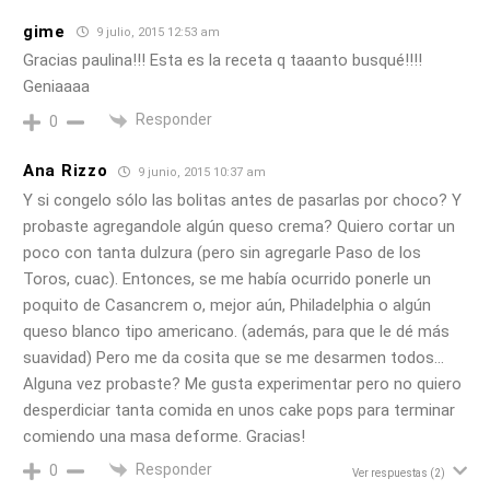
gime
9 julio, 2015 12:53 am
Gracias paulina!!! Esta es la receta q taaanto busqué!!!!
Geniaaaa
Responder
0
Ana Rizzo
9 junio, 2015 10:37 am
Y si congelo sólo las bolitas antes de pasarlas por choco? Y
probaste agregandole algún queso crema? Quiero cortar un
poco con tanta dulzura (pero sin agregarle Paso de los
Toros, cuac). Entonces, se me había ocurrido ponerle un
poquito de Casancrem o, mejor aún, Philadelphia o algún
queso blanco tipo americano. (además, para que le dé más
suavidad) Pero me da cosita que se me desarmen todos…
Alguna vez probaste? Me gusta experimentar pero no quiero
desperdiciar tanta comida en unos cake pops para terminar
comiendo una masa deforme. Gracias!
Responder
0
Ver respuestas
(2)