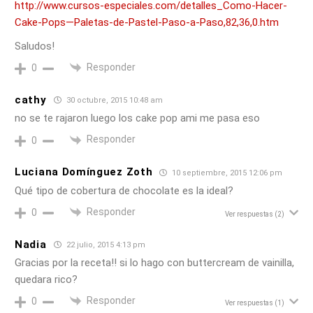
http://www.cursos-especiales.com/detalles_Como-Hacer-
Cake-Pops—Paletas-de-Pastel-Paso-a-Paso,82,36,0.htm
Saludos!
Responder
0
cathy
30 octubre, 2015 10:48 am
no se te rajaron luego los cake pop ami me pasa eso
Responder
0
Luciana Domínguez Zoth
10 septiembre, 2015 12:06 pm
Qué tipo de cobertura de chocolate es la ideal?
Responder
0
Ver respuestas
(2)
Nadia
22 julio, 2015 4:13 pm
Gracias por la receta!! si lo hago con buttercream de vainilla,
quedara rico?
Responder
0
Ver respuestas
(1)