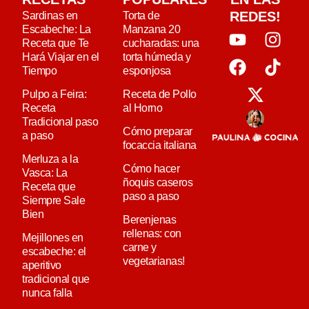
REDES!
Sardinas en
Torta de
Escabeche: La
Manzana 20
Receta que Te
cucharadas: una
Hará Viajar en el
torta húmeda y
Tiempo
esponjosa
Pulpo a Feira:
Receta de Pollo
Receta
al Horno
Tradicional paso
Cómo preparar
a paso
focaccia italiana
Merluza a la
Cómo hacer
Vasca: La
ñoquis caseros
Receta que
paso a paso
Siempre Sale
Bien
Berenjenas
rellenas: con
Mejillones en
carne y
escabeche: el
vegetarianas!
aperitivo
tradicional que
nunca falla