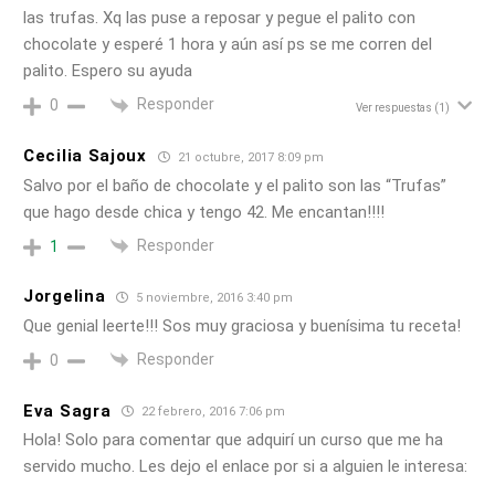
las trufas. Xq las puse a reposar y pegue el palito con
chocolate y esperé 1 hora y aún así ps se me corren del
palito. Espero su ayuda
Responder
0
Ver respuestas
(1)
Cecilia Sajoux
21 octubre, 2017 8:09 pm
Salvo por el baño de chocolate y el palito son las “Trufas”
que hago desde chica y tengo 42. Me encantan!!!!
Responder
1
Jorgelina
5 noviembre, 2016 3:40 pm
Que genial leerte!!! Sos muy graciosa y buenísima tu receta!
Responder
0
Eva Sagra
22 febrero, 2016 7:06 pm
Hola! Solo para comentar que adquirí un curso que me ha
servido mucho. Les dejo el enlace por si a alguien le interesa: