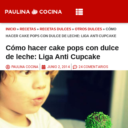
INICIO
»
RECETAS
»
RECETAS DULCES
»
OTROS DULCES
»
CÓMO
HACER CAKE POPS CON DULCE DE LECHE: LIGA ANTI CUPCAKE
Cómo hacer cake pops con dulce
de leche: Liga Anti Cupcake
PAULINA COCINA
JUNIO 2, 2014
24 COMENTARIOS