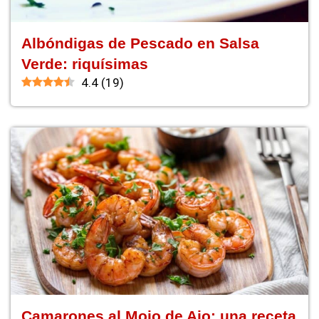
Albóndigas de Pescado en Salsa
Verde: riquísimas
4.4
(
19
)
Camarones al Mojo de Ajo: una receta