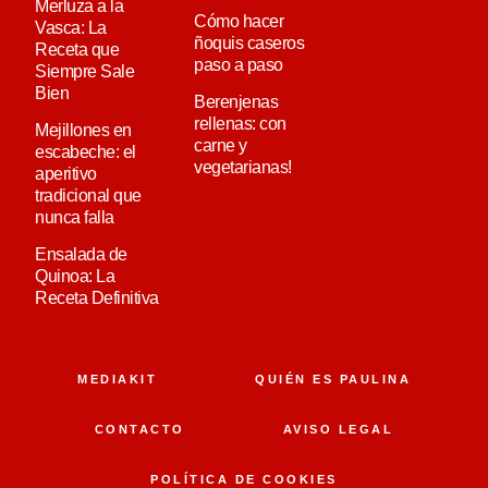
Merluza a la
Cómo hacer
Vasca: La
ñoquis caseros
Receta que
paso a paso
Siempre Sale
Bien
Berenjenas
rellenas: con
Mejillones en
carne y
escabeche: el
vegetarianas!
aperitivo
tradicional que
nunca falla
Ensalada de
Quinoa: La
Receta Definitiva
MEDIAKIT
QUIÉN ES PAULINA
CONTACTO
AVISO LEGAL
POLÍTICA DE COOKIES