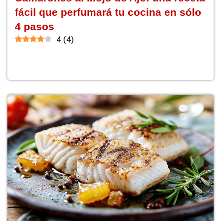
fácil que perfumará tu cocina en sólo
4 pasos
4
(
4
)