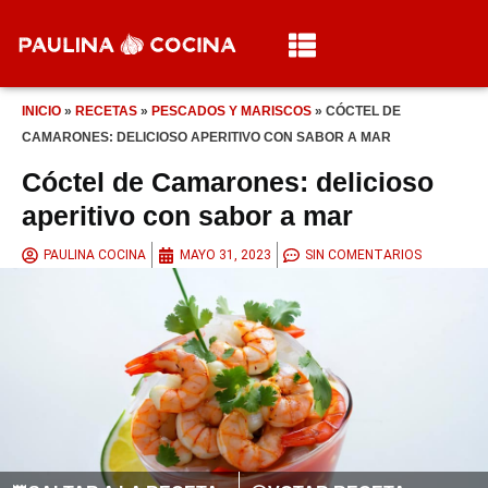
INICIO
»
RECETAS
»
PESCADOS Y MARISCOS
»
CÓCTEL DE
CAMARONES: DELICIOSO APERITIVO CON SABOR A MAR
Cóctel de Camarones: delicioso
aperitivo con sabor a mar
PAULINA COCINA
MAYO 31, 2023
SIN COMENTARIOS