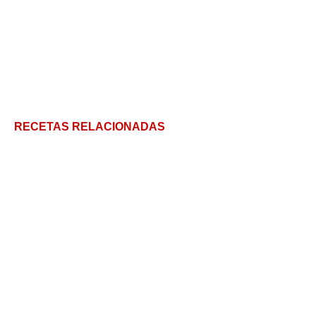
RECETAS RELACIONADAS
Todo lo que siempre quisiste saber sobre el Maki,
un estilo de sushi
Salsa de Anchoas para Pasta: Fácil y Rápida
Receta súper facil de Sushi Balls!